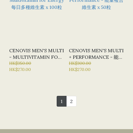
CENOVIS MEN'S MULTI
CENOVIS MEN'S MULTI
- MULTIVITAMIN FOR
+ PERFORMANCE - 能量
ENERGY 每日多種維生素
HK$350.00
複合維生素 X 50粒
HK$300.00
HK$270.00
HK$270.00
X 100粒
1
2