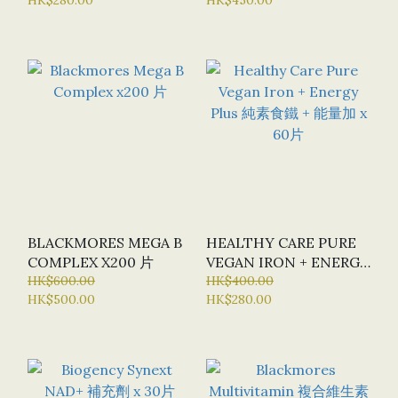
合維生素 X 40片
NUTRIENTS) - 新版本
(NEW VERSION)
BLACKMORES MEGA B
HEALTHY CARE PURE
COMPLEX X200 片
VEGAN IRON + ENERGY
HK$600.00
PLUS 純素食鐵 + 能量加
HK$400.00
HK$500.00
HK$280.00
X 60片