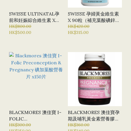
SWISSE ULTINATAL孕
SWISSE 孕婦黃金維生素
前和妊娠綜合維生素 X
X 90粒（補充葉酸碘鋅天
180粒
HK$800.00
然維生素E和D）
HK$420.00
HK$500.00
HK$315.00
BLACKMORES 澳佳寶 I-
BLACKMORES 澳佳寶孕
FOLIC
期及哺乳黃金素營養膠囊
PRECONCEPTION &
HK$300.00
60粒
HK$360.00
HK$250.00
HK$240.00