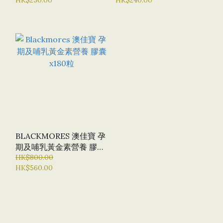
PREGNANCY 碘加葉酸營
養片 X150片
BLACKMORES 澳佳寶 孕
期及哺乳黃金素營養 膠囊
X180粒
HK$800.00
HK$560.00