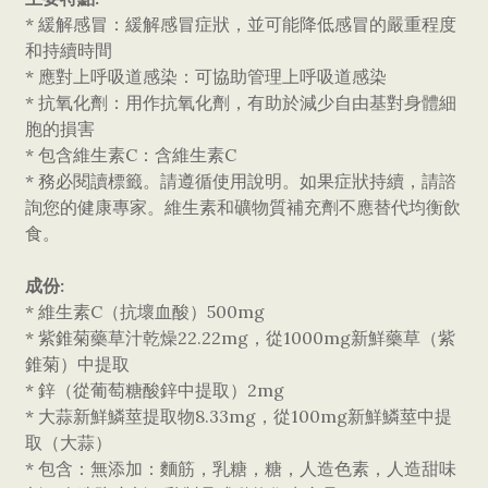
* 緩解感冒：緩解感冒症狀，並可能降低感冒的嚴重程度
和持續時間
* 應對上呼吸道感染：可協助管理上呼吸道感染
* 抗氧化劑：用作抗氧化劑，有助於減少自由基對身體細
胞的損害
* 包含維生素C：含維生素C
* 務必閱讀標籤。請遵循使用說明。如果症狀持續，請諮
詢您的健康專家。維生素和礦物質補充劑不應替代均衡飲
食。
成份:
* 維生素C（抗壞血酸）500mg
* 紫錐菊藥草汁乾燥22.22mg，從1000mg新鮮藥草（紫
錐菊）中提取
* 鋅（從葡萄糖酸鋅中提取）2mg
* 大蒜新鮮鱗莖提取物8.33mg，從100mg新鮮鱗莖中提
取（大蒜）
* 包含：無添加：麵筋，乳糖，糖，人造色素，人造甜味