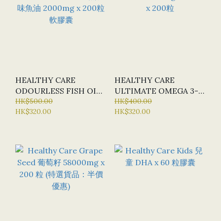
HEALTHY CARE
HEALTHY CARE
ODOURLESS FISH OIL
ULTIMATE OMEGA 3-
無腥味魚油 2000MG X
HK$500.00
6-9 X 200粒
HK$400.00
HK$320.00
HK$320.00
200粒軟膠囊