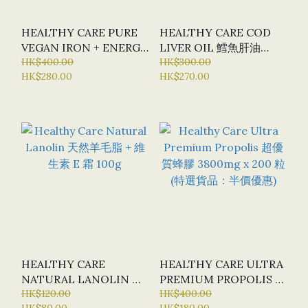
HEALTHY CARE PURE
HEALTHY CARE COD
VEGAN IRON + ENERGY
LIVER OIL 鱈魚肝油
PLUS 純素食鐵 + 能量加
HK$400.00
1000 毫克 200 粒軟膠囊
HK$300.00
HK$280.00
HK$270.00
X 60片
HEALTHY CARE
HEALTHY CARE ULTRA
NATURAL LANOLIN 天
PREMIUM PROPOLIS 超
然羊毛脂 + 維生素 E 霜
HK$120.00
優質蜂膠 3800MG X 200
HK$400.00
HK$80.00
HK$180.00