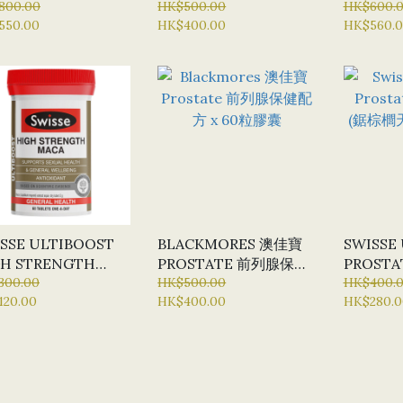
 X 120 片
800.00
MEN 男士複合維生素 X
HK$500.00
MEN (S
HK$600.
550.00
HK$400.00
HK$560.
90片
RELEAS
複合維生素
X150 片
SSE ULTIBOOST
BLACKMORES 澳佳寶
SWISSE
GH STRENGTH
PROSTATE 前列腺保健
PROST
CA 高強度瑪卡片劑
300.00
配方 X 60粒膠囊
HK$500.00
(鋸棕櫚天
HK$400.
120.00
HK$400.00
HK$280.0
0粒
50粒