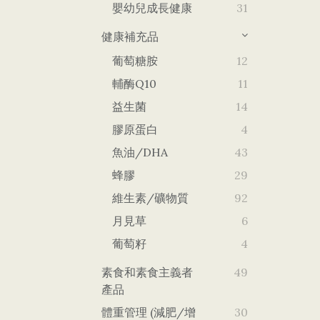
嬰幼兒成長健康
31
健康補充品
葡萄糖胺
12
輔酶Q10
11
益生菌
14
膠原蛋白
4
魚油/DHA
43
蜂膠
29
維生素/礦物質
92
月見草
6
葡萄籽
4
素食和素食主義者
49
產品
體重管理 (減肥/增
30