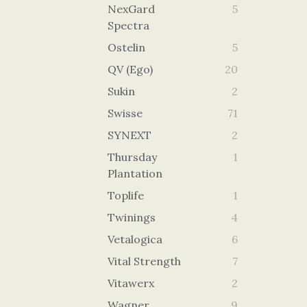
NexGard
5
Spectra
Ostelin
5
QV (Ego)
20
Sukin
2
Swisse
71
SYNEXT
2
Thursday
1
Plantation
Toplife
1
Twinings
4
Vetalogica
6
Vital Strength
7
Vitawerx
2
Wagner
9