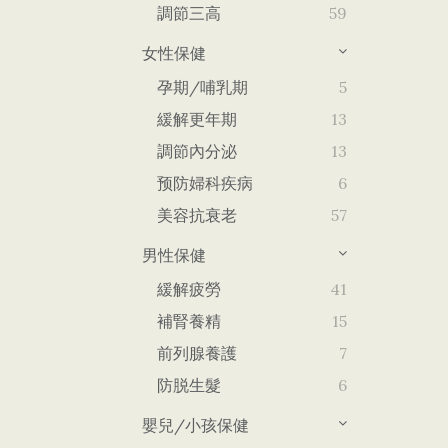
調節三高
59
女性保健
孕期/哺乳期
5
緩解更年期
13
調節內分泌
13
预防婦科疾病
6
美容抗衰老
57
男性保健
緩解疲勞
41
補腎養精
15
前列腺養護
7
防脱生髮
6
嬰兒/小孩保健