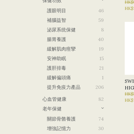
保健功效
腺健康
HK$
HK$
護眼明目
46
補腦益智
59
泌尿系统保健
8
腸胃養護
40
緩解肌肉痙攣
19
安神助眠
15
護肝排毒
21
緩解偏頭痛
1
SWI
提升免疫力產品
206
HI
MA
HK$
心血管健康
82
HK$
X6
老年保健
關節骨骼養護
74
增強記憶力
30