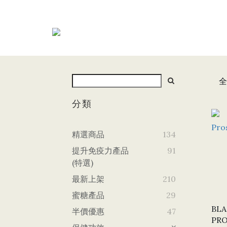
全
分類
精選商品
134
提升免疫力產品
91
(特選)
最新上架
210
蜜糖產品
29
BL
半價優惠
47
PR