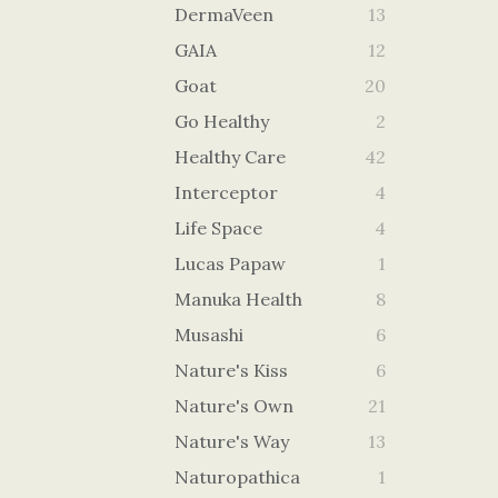
DermaVeen
13
GAIA
12
Goat
20
Go Healthy
2
Healthy Care
42
Interceptor
4
Life Space
4
Lucas Papaw
1
Manuka Health
8
Musashi
6
Nature's Kiss
6
Nature's Own
21
Nature's Way
13
Naturopathica
1