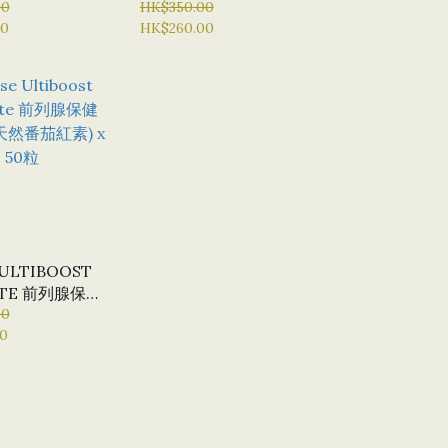
USTAINED
00
MEN (SUSTAINED
HK$350.00
00
HK$260.00
E) 澳佳寶 男士
RELEASE) 澳佳寶 男士
 (緩釋片)
複合維生素 (緩釋片) X
60 片 (特選貨品：半價優
惠)
 ULTIBOOST
ATE 前列腺保健
然番茄紅素) X
00
0