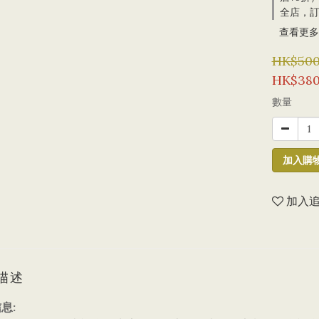
全店，訂
查看更多
HK$500
HK$380
數量
加入購
加入
描述
息: