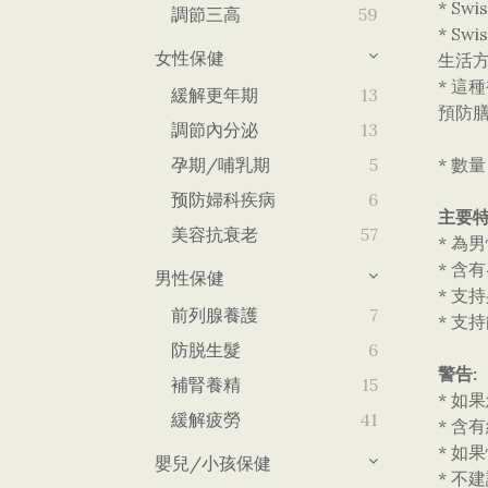
* S
調節三高
59
* S
女性保健
生活
* 
緩解更年期
13
預防
調節內分泌
13
孕期/哺乳期
5
* 數量
预防婦科疾病
6
主要特
美容抗衰老
57
* 為
* 含
男性保健
* 支
前列腺養護
7
* 支
防脱生髮
6
警告:
補腎養精
15
* 
緩解疲勞
41
* 含
* 如
嬰兒/小孩保健
* 不