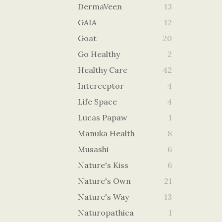
DermaVeen
13
GAIA
12
Goat
20
Go Healthy
2
Healthy Care
42
Interceptor
4
Life Space
4
Lucas Papaw
1
Manuka Health
8
Musashi
6
Nature's Kiss
6
Nature's Own
21
Nature's Way
13
Naturopathica
1