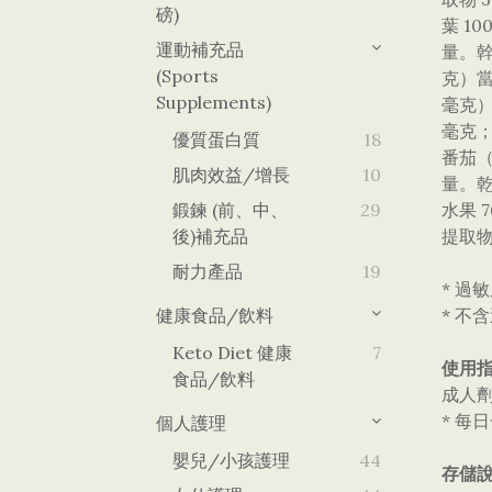
磅)
葉 1
運動補充品
量。幹
(Sports
克）當
Supplements)
毫克）
毫克；
優質蛋白質
18
番茄（
肌肉效益/增長
10
量。乾
鍛鍊 (前、中、
29
水果 
後)補充品
提取物
耐力產品
19
* 過
健康食品/飲料
* 不
Keto Diet 健康
7
使用指
食品/飲料
成人
* 每
個人護理
嬰兒/小孩護理
44
存儲說