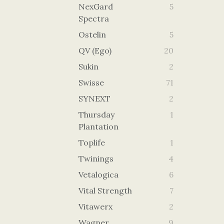
NexGard
5
Spectra
Ostelin
5
QV (Ego)
20
Sukin
2
Swisse
71
SYNEXT
2
Thursday
1
Plantation
Toplife
1
Twinings
4
Vetalogica
6
Vital Strength
7
Vitawerx
2
Wagner
9