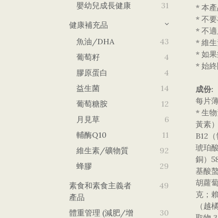
嬰幼兒成長健康
31
* 本
* 不
健康補充品
* 不
魚油/DHA
43
* 維
* 如
葡萄籽
4
* 始
膠原蛋白
4
益生菌
14
成份:
每片
葡萄糖胺
12
* 生
月見草
6
黃素）
輔酶Q10
11
B12
琥珀酸
維生素/礦物質
92
銅）5
蜂膠
29
基酸螯
胡蘿蔔
素食和素食主義者
49
克；賴
產品
（越橘
體重管理 (減肥/增
30
取物 