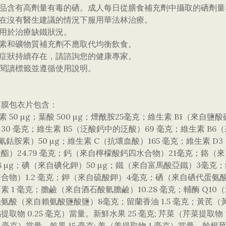
產品含有高劑量有毒的硒。成人每日從膳食補充劑中攝取的硒劑量不應
要在沒有醫生建議的情況下服用華法林治療。
適用於治療缺鐵狀況。
生素和礦物質補充劑不應取代均衡飲食。
果症狀持續存在，請諮詢您的健康專家。
終閱讀標籤並遵循使用說明。
薄膜包衣片包含：
物素 50 µg；葉酸 500 µg；煙酰胺25毫克；維生素 B1（來自鹽
30 毫克；維生素 B5（泛酸鈣中的泛酸）69 毫克；維生素 B6
（氰鈷胺素）50 µg；維生素 C（抗壞血酸）165 毫克；維生素 D3
酯）24.79 毫克；鈣（來自檸檬酸鈣四水合物）21毫克；鉻（來
8 µg；碘（來自碘化鉀）50 µg；鐵（來自富馬酸亞鐵）3毫克
合物）1.2 毫克；鉀（來自硫酸鉀）4毫克；硒（來自硒代蛋氨酸）
素 1 毫克；膽鹼（來自酒石酸氫膽鹼）10.28 毫克；輔酶 Q10（泛癸
氨酸（來自賴氨酸鹽酸鹽）8毫克；留蘭香油 1.5 毫克；黃芪（
提取物 0.25 毫克）當量。新鮮水果 25 毫克; 芹菜（芹菜提取物 
3 毫克）當量。乾果 15 毫克; 姜（姜提取物 1 毫克）當量。幹根