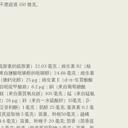
超過 150 微克。
酸硫胺素的硫胺素）22.03 毫克；維生素 B2（核
（來自鹽酸吡哆醇的吡哆醇）24.68 毫克；維生素
（膽鈣化醇）25 µg；維生素 E（d-α-生育酚酸
自吡啶甲酸鉻）6.2 µg；銅（來自葡萄糖酸
；鎂（來自重質氧化鎂）105 毫克；錳（來自錳氨
26 µg；鋅（來自一水硫酸鋅）15毫克；β-
利酮）1 毫克；肌醇 25 毫克; 葉黃素 0.2 毫
黃芪提取物 5 毫克）當量。幹根50毫克；越橘
1.6 毫克）當量。幹種子 20 毫克; 茴香（茴香提
莖 5 毫克; 銀杏（銀杏葉提取物 2 毫克）當量。乾