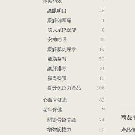
保健功效
護眼明目
46
緩解偏頭痛
1
泌尿系统保健
8
安神助眠
15
緩解肌肉痙攣
19
補腦益智
59
護肝排毒
21
腸胃養護
40
提升免疫力產品
206
心血管健康
82
老年保健
商品
關節骨骼養護
74
增強記憶力
30
產品信