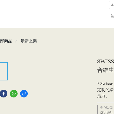
部商品
最新上架
SWIS
合維生素
* Swi
到
定制的綜
活力。
至
08/31
店75折