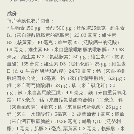
成份:
每片薄膜包衣片包含：
* 生物素 150 µg；葉酸 500 µg；煙酰胺25毫克；維生素
B1（來自鹽酸硫胺素的硫胺素）22.03 毫克；維生素
B2（核黃素）30 毫克；維生素 B5（泛酸鈣中的泛酸）
69 毫克；維生素 B6（來自鹽酸吡哆醇的吡哆醇）24.68
毫克；維生素 B12（氰鈷胺素）50 µg；維生素 C（抗壞
血酸）165 毫克；維生素 D3（膽鈣化醇）25 µg；維生素
E（d-α-生育酚酸琥珀酸酯）24.79 毫克；鈣（來自檸檬
酸鈣四水合物）42毫克；鉻（來自吡啶甲酸鉻）6.2 µg；
銅（來自葡萄糖酸銅）58 µg；碘（來自碘化鉀）50
µg；鐵（來自富馬酸亞鐵）4.9 毫克；鎂（來自重質氧化
鎂）105 毫克；錳（來自錳氨基酸螯合物）1.2 毫克；鉀
（來自硫酸鉀）4毫克；硒（來自硒代蛋氨酸）26 µg；
鋅（來自一水硫酸鋅）5毫克；β-胡蘿蔔素 1 毫克；膽鹼
（來自酒石酸氫膽鹼）10.28 毫克；輔酶 Q10（泛癸利
酮）1 毫克；肌醇 25 毫克; 葉黃素 0.2 毫克；賴氨酸（來