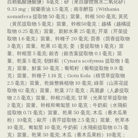
自賴氨酸鹽酸鹽）8毫克；矽（來自膠體無水二氧化矽）
9.33 mg；留蘭香油 1.5 毫克；南非醉茄（Withania
somnifera 提取物 50 毫克）當量。幹根 500 毫克; 黃芪
（黃芪提取物 5 毫克）當量。幹根50毫克；越橘（越橘提
取物 0.25 毫克）當量。新鮮水果 25 毫克; 芹菜（芹菜提
取物 1.6 毫克）當量。幹種子 20 毫克; 茴香（茴香提取物
3 毫克）當量。乾果 15 毫克; 姜（姜提取物 1 毫克）當
量。幹根莖 5 毫克; 銀杏（銀杏葉提取物 0.1 毫克）當
量。乾葉 5 毫克; 朝鮮薊（Cynara scolymus 提取物 1 毫
克）當量。鮮葉 50 毫克；葡萄籽（葡萄提取物 9.9 毫
克）當量。幹種子 1.18 克；Gotu Kola（積雪草提取物
2.5 毫克）當量。乾燥整株植物 10 毫克; 綠茶（山茶花提
取物 62 毫克）當量。乾葉 372 毫克；高麗參（人參提取
物 2.5 毫克）當量。幹根25毫克; 甘草（光果甘草提取物
2 毫克）當量。幹根和匍匐莖 10 毫克；牛奶薊（水飛薊
提取物 0.71 毫克）當量。乾果 50 毫克; 木瓜（番木瓜果
粉）10毫克；歐芹（香芹提取物 2.5 毫克）當量。乾草本
10 毫克。匍匐莖 10 毫克; 牛奶薊（水飛薊提取物 0.71 毫
克）當量。乾果 50 毫克; 木瓜（番木瓜果粉）10毫克；