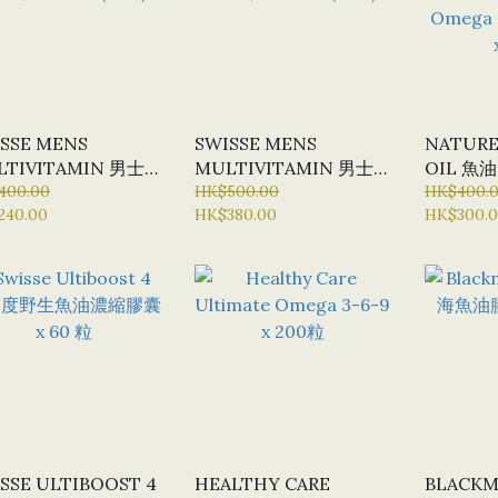
SSE MENS
SWISSE MENS
NATURE
LTIVITAMIN 男士
MULTIVITAMIN 男士
OIL 魚油 
維生素 X 60 片 (全
400.00
複合維生素 X120 片 (全
HK$500.00
CONCE
HK$400.
240.00
HK$380.00
HK$300.
新)
WITH O
米茄 3 X 
SSE ULTIBOOST 4
HEALTHY CARE
BLACK