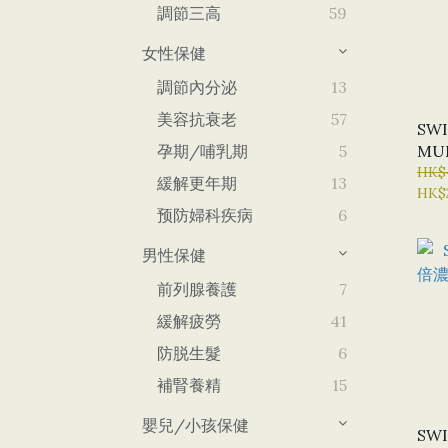
調節三高
59
女性保健
調節內分泌
13
美容抗衰老
57
SWI
孕期/哺乳期
5
MU
複合
HK$
緩解更年期
13
HK$
新)
预防婦科疾病
6
男性保健
前列腺養護
7
緩解疲勞
41
防脱生髮
6
補腎養精
15
嬰兒/小孩保健
SWI