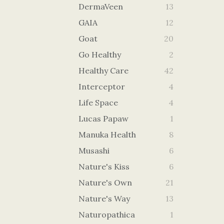
DermaVeen
13
GAIA
12
Goat
20
Go Healthy
2
Healthy Care
42
Interceptor
4
Life Space
4
Lucas Papaw
1
Manuka Health
8
Musashi
6
Nature's Kiss
6
Nature's Own
21
Nature's Way
13
Naturopathica
1