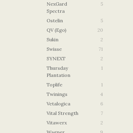
NexGard
5
Spectra
Ostelin
5
QV (Ego)
20
Sukin
2
Swisse
71
SYNEXT
2
Thursday
1
Plantation
Toplife
1
Twinings
4
Vetalogica
6
Vital Strength
7
Vitawerx
2
Wagner
9