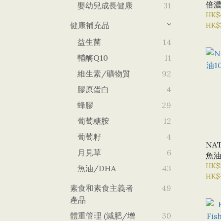
倍
嬰幼兒成長健康
31
X 6
HK$
健康補充品
HK$
益生菌
14
輔酶Q10
11
維生素/礦物質
92
膠原蛋白
4
蜂膠
29
葡萄糖胺
12
葡萄籽
4
NA
月見草
6
魚油
(5
HK$
魚油/DHA
43
HK$
素食和素食主義者
49
產品
體重管理 (減肥/增
30