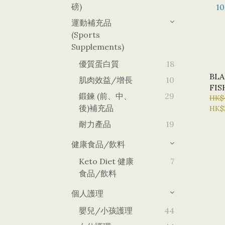
磅)
運動補充品
(Sports
Supplements)
優質蛋白質
18
BL
肌肉效益/增長
10
FI
鍛鍊 (前、中、
29
囊 1
HK$
後)補充品
HK$
X 4
耐力產品
19
健康食品/飲料
Keto Diet 健康
7
食品/飲料
個人護理
嬰兒/小孩護理
44