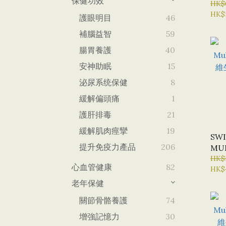
保健功效
HK$
HK$
護眼明目
46
補腦益智
59
腸胃養護
40
安神助眠
15
泌尿系统保健
8
緩解偏頭痛
1
護肝排毒
21
緩解肌肉痙攣
19
SWI
提升免疫力產品
206
MU
複合
HK$
心血管健康
82
HK$
(全
老年保健
關節骨骼養護
74
增強記憶力
30