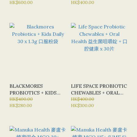
HK$600.00
HK$400.00
BLACKMORES
LIFE SPACE PROBIOTIC
PROBIOTICS + KIDS
CHEWABLES + ORAL
DAILY 30 X 1.3G 口服粉
HK$400.00
HEALTH 益生菌咀嚼錠 +
HK$400.00
HK$280.00
HK$300.00
袋
口腔健康 X 30片