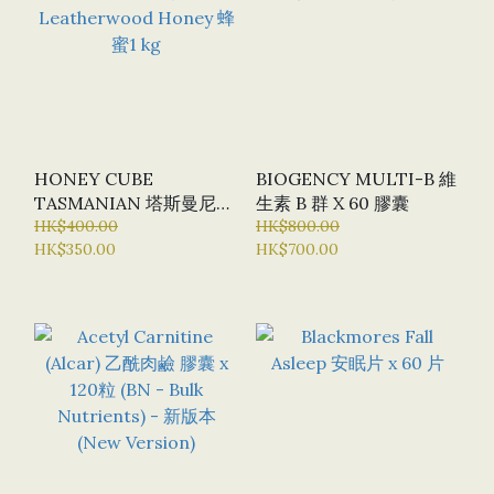
HONEY CUBE
BIOGENCY MULTI-B 維
TASMANIAN 塔斯曼尼亞
生素 B 群 X 60 膠囊
LEATHERWOOD
HK$400.00
HK$800.00
HK$350.00
HK$700.00
HONEY 蜂蜜1 KG