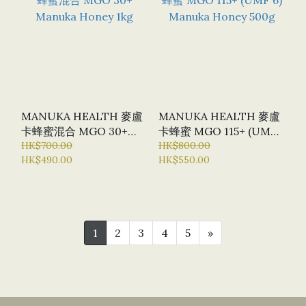
MANUKA HEALTH 麥盧
MANUKA HEALTH 麥盧
卡蜂蜜混合 MGO 30+
卡蜂蜜 MGO 115+ (UMF
MANUKA HONEY 1KG
HK$700.00
6) MANUKA HONEY
HK$800.00
HK$490.00
HK$550.00
500G
1
2
3
4
5
»