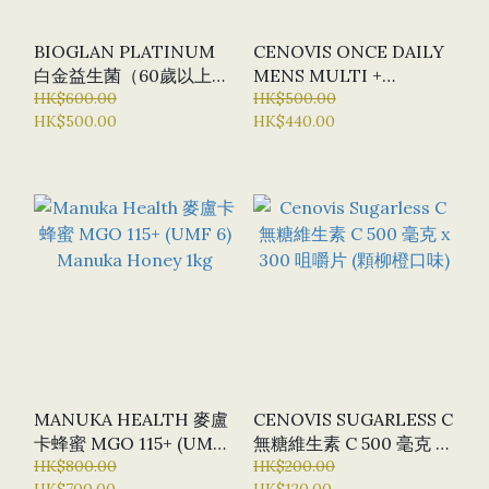
BIOGLAN PLATINUM
CENOVIS ONCE DAILY
白金益生菌（60歲以上適
MENS MULTI +
用）X 60粒膠囊
HK$600.00
PERFORMANCE 多種維
HK$500.00
HK$500.00
HK$440.00
生素 +功效膠囊 每日一次
X 150 粒
MANUKA HEALTH 麥盧
CENOVIS SUGARLESS C
卡蜂蜜 MGO 115+ (UMF
無糖維生素 C 500 毫克 X
6) MANUKA HONEY
HK$800.00
300 咀嚼片 (顆柳橙口味)
HK$200.00
HK$700.00
HK$120.00