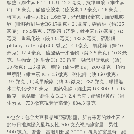
酸鹽（維生素 E 14.9 IU）12.3 毫克，抗壞血酸（維生素
C）45 毫克，硝酸硫胺素（硫胺素 1.2 毫克）1.5 毫克，
核黃素（維生素B2）1.6毫克，煙酰胺16毫克，鹽酸吡哆
醇（吡哆醇維生素B6 1.7毫克）2.1毫克，碳酸鈣（鈣325
毫克）812.5毫克，泛酸鈣（泛酸，維生素B5 6毫克）6.5
毫克，重氧化鎂（鎂 105 毫克）183.8 毫克、硫酸銅
phtahydrate（銅 600 微克）2.4 毫克、氧化鋅（鋅 10
毫克）12.4 毫克、硫酸錳一水合物（錳 3.5 毫克）10.8 毫
克、生物素（維生素 H）30 微克、硒代甲硫氨酸（硒）
50 微克）125 微克，葉酸（維生素 B9）200 微克，植物
甲萘醌（維生素 K1）35 微克，碘化鉀（碘 150 微克）
197 微克，吡啶甲酸鉻（鉻 35 微克）282 微克，膠體無
水二氧化矽 20 毫克，膽鈣化醇（維生素 D3 600 IU）15
微克，氰鈷胺（維生素 B12）2.4 微克，醋酸視黃醇（維
生素 A，750 微克視黃醇當量）884.3 微克
* 包含：包含大豆製品和亞硫酸鹽。所有來源的維生素 A
的每日推薦攝入量為女性 700 微克視黃醇當量，男性
900 微克。警告 - 當服用超過 3000 µ 視黃醇當量時，維