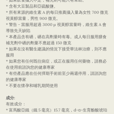
* 如果飲食攝入不足，補充劑可能只有幫助。
* 含有大豆製品和亞硫酸鹽。
* 所有來源的維生素 A 的每日推薦攝入量為女性 700 微克
視黃醇當量，男性 900 微克。
* 警告 - 當服用超過 3000 µ 視黃醇當量時，維生素 A 會
導致先天缺陷
* 本產品含有硒，硒在高劑量時有毒。成人每日服用膳食
補充劑中硒的劑量不應超過 150 微克
* 如果在沒有醫生建議的情況下接受華法林治療，則不應
服用
* 如果您有任何既往病症，或正在服用任何藥物，請務必
在使用前諮詢您的健康專家
* 有些產品應在任何擇期手術前至少兩週停用，請諮詢您
的健康專家
* 不要在懷孕和哺乳期間使用
成分:
有效成分：
* 富馬酸亞鐵（鐵 5 毫克）15.7 毫克，d-α-生育酚酸琥珀