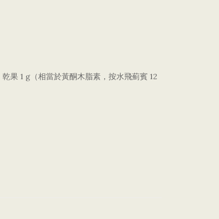
價物。乾果 1 g（相當於黃酮木脂素，按水飛薊賓 12