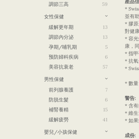
產品信
調節三高
59
* S
並有
女性保健
* 膠
緩解更年期
13
對健
調節內分泌
13
* 容
康，
孕期/哺乳期
5
* 
预防婦科疾病
6
* 抗
美容抗衰老
57
* Sw
男性保健
* 數量
前列腺養護
7
警告:
防脱生髮
6
* 
補腎養精
15
* 維
緩解疲勞
41
* 如
嬰兒/小孩保健
成份: