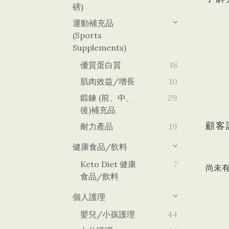
磅)
運動補充品
(Sports
Supplements)
優質蛋白質
18
肌肉效益/增長
10
鍛鍊 (前、中、
29
後)補充品
顧客
耐力產品
19
健康食品/飲料
Keto Diet 健康
7
尚未
食品/飲料
個人護理
嬰兒/小孩護理
44