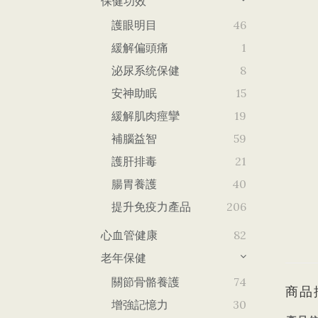
保健功效
護眼明目
46
緩解偏頭痛
1
泌尿系统保健
8
安神助眠
15
緩解肌肉痙攣
19
補腦益智
59
護肝排毒
21
腸胃養護
40
提升免疫力產品
206
心血管健康
82
老年保健
關節骨骼養護
74
商品
增強記憶力
30