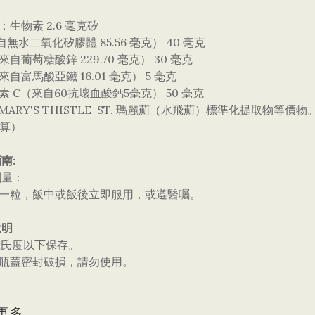
有：生物素 2.6 毫克矽
自無水二氧化矽膠體 85.56 毫克） 40 毫克
來自葡萄糖酸鋅 229.70 毫克） 30 毫克
來自富馬酸亞鐵 16.01 毫克） 5 毫克
生素 C（來自60抗壞血酸鈣5毫克） 50 毫克
T. MARY'S THISTLE ST. 瑪麗薊（水飛薊）標準化提取物等
計算）
南:
劑量：
日一粒，飯中或飯後立即服用，或遵醫囑。
說明
0攝氏度以下保存。
果瓶蓋密封破損，請勿使用。
更多