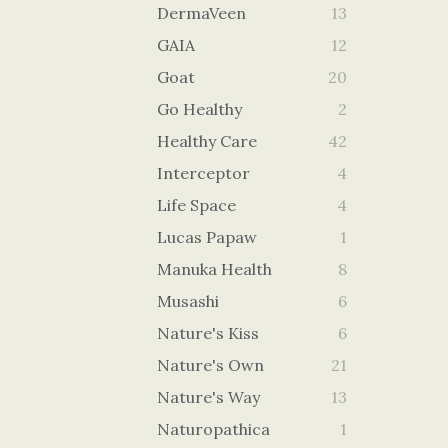
DermaVeen
13
GAIA
12
Goat
20
Go Healthy
2
Healthy Care
42
Interceptor
4
Life Space
4
Lucas Papaw
1
Manuka Health
8
Musashi
6
Nature's Kiss
6
Nature's Own
21
Nature's Way
13
Naturopathica
1