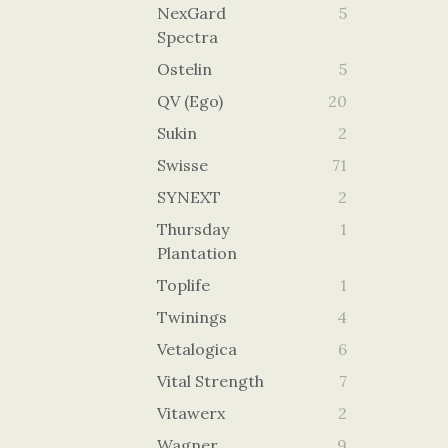
NexGard
5
Spectra
Ostelin
5
QV (Ego)
20
Sukin
2
Swisse
71
SYNEXT
2
Thursday
1
Plantation
Toplife
1
Twinings
4
Vetalogica
6
Vital Strength
7
Vitawerx
2
Wagner
9