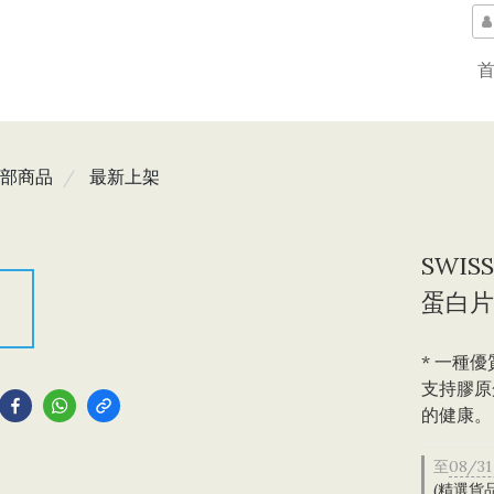
部商品
最新上架
SWIS
蛋白片 
* 一種
到
支持膠原
的健康。
至
08/31
(精選貨