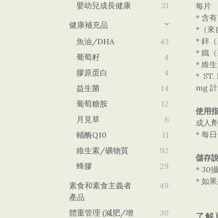
嬰幼兒成長健康
31
每片
* 含
健康補充品
*（來
* 鋅（
魚油/DHA
43
* 鐵（
葡萄籽
4
* 維
膠原蛋白
4
* S
mg 
益生菌
14
葡萄糖胺
12
使用指
月見草
6
成人
* 每
輔酶Q10
11
維生素/礦物質
92
儲存
蜂膠
29
* 3
* 如
素食和素食主義者
49
產品
體重管理 (減肥/增
30
了解