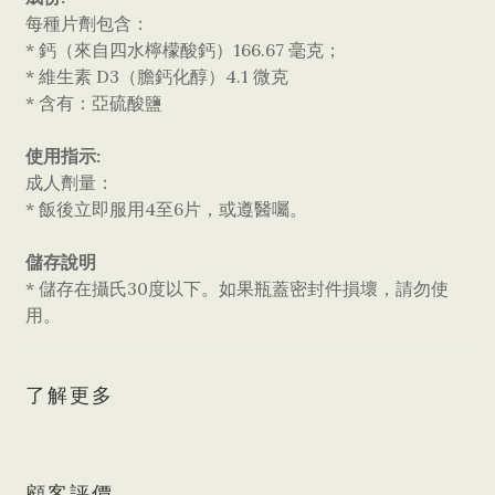
每種片劑包含：
* 鈣（來自四水檸檬酸鈣）166.67 毫克；
* 維生素 D3（膽鈣化醇）4.1 微克
* 含有：亞硫酸鹽
使用指示:
成人劑量：
* 飯後立即服用4至6片，或遵醫囑。
儲存說明
* 儲存在攝氏30度以下。如果瓶蓋密封件損壞，請勿使
用。
了解更多
顧客評價