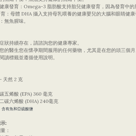
兒健康發育：Omega-3 脂肪酸支持胎兒健康發育，因為發育中的
育：母體 DHA 攝入支持母乳喂養的健康嬰兒的大腦和眼睛健
味：無魚腥味。
果症狀持續存在，請諮詢您的健康專家。
通知您的醫生您在懷孕期間服用的任何藥物，尤其是在您的頭三個月
終閱讀標籤並遵循使用說明。
- 天然 2 克
碳五烯酸 (EPA) 360 毫克
十二碳六烯酸 (DHA) 240毫克
：含有魚和亞硫酸鹽
示:
劑量：