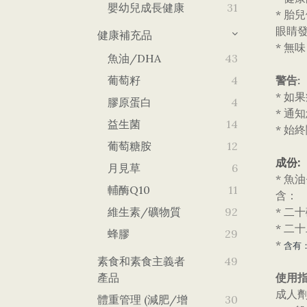
嬰幼兒成長健康
31
* 胎
眼睛發
健康補充品
* 無
魚油/DHA
43
葡萄籽
4
警告:
* 如
膠原蛋白
4
* 
益生菌
14
* 始
葡萄糖胺
12
成份:
月見草
6
* 魚油
輔酶Q10
11
含：
維生素/礦物質
92
* 二十
* 二
蜂膠
29
*
含有
素食和素食主義者
49
產品
使用指
成人
體重管理 (減肥/增
30