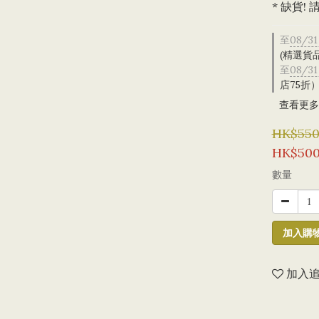
* 缺貨!
至
08/31
(精選貨
至
08/31
店75折
查看更多
HK$550
HK$500
數量
加入購
加入