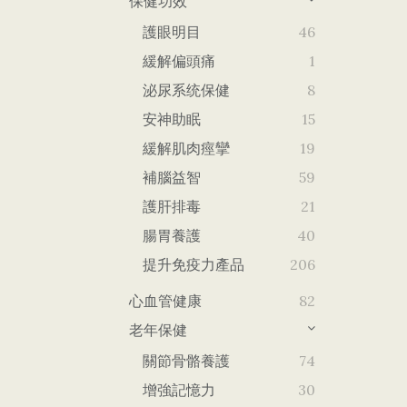
保健功效
護眼明目
46
緩解偏頭痛
1
泌尿系统保健
8
安神助眠
15
緩解肌肉痙攣
19
補腦益智
59
護肝排毒
21
腸胃養護
40
提升免疫力產品
206
心血管健康
82
老年保健
關節骨骼養護
74
增強記憶力
30