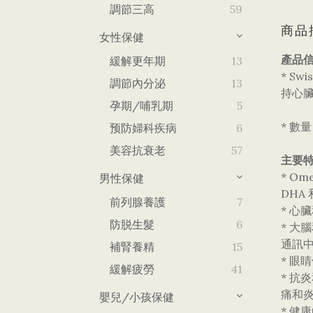
調節三高
59
商品
女性保健
產品信
緩解更年期
13
* S
調節內分泌
13
持心
孕期/哺乳期
5
* 數
预防婦科疾病
6
美容抗衰老
57
主要特
* O
男性保健
DHA
前列腺養護
7
* 心
防脱生髮
6
* 大
通訊
補腎養精
15
* 眼
緩解疲勞
41
* 抗
痛和
嬰兒/小孩保健
* 健