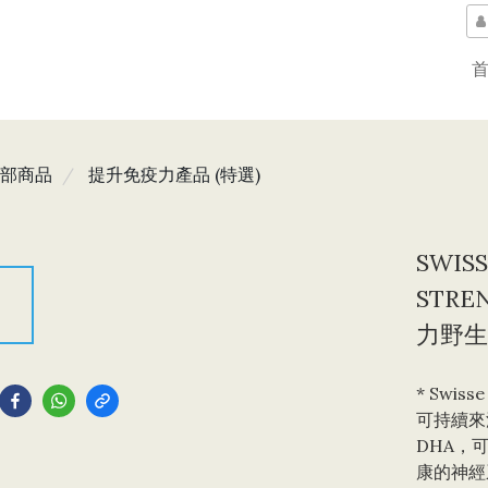
部商品
提升免疫力產品 (特選)
SWIS
STRE
力野生魚
到
* Swi
可持續來源
DHA，
康的神經