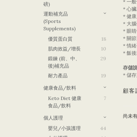
* 一
磅)
* 心
運動補充品
* 健
(Sports
* 大
Supplements)
* 眼
* 關
優質蛋白質
18
* 情
肌肉效益/增長
10
* 飯
鍛鍊 (前、中、
29
後)補充品
存儲說
* 儲
耐力產品
19
健康食品/飲料
顧客
Keto Diet 健康
7
食品/飲料
尚未
個人護理
嬰兒/小孩護理
44