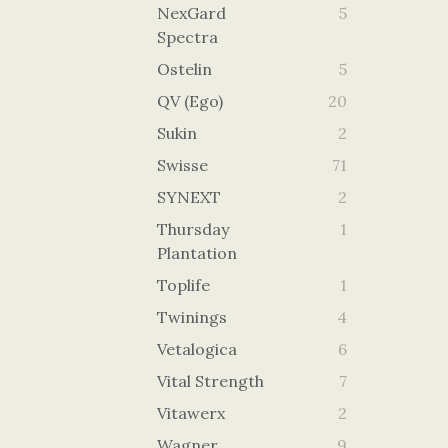
NexGard
5
Spectra
Ostelin
5
QV (Ego)
20
Sukin
2
Swisse
71
SYNEXT
2
Thursday
1
Plantation
Toplife
1
Twinings
4
Vetalogica
6
Vital Strength
7
Vitawerx
2
Wagner
9