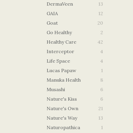
DermaVeen
13
GAIA
12
Goat
20
Go Healthy
2
Healthy Care
42
Interceptor
4
Life Space
4
Lucas Papaw
1
Manuka Health
8
Musashi
6
Nature's Kiss
6
Nature's Own
21
Nature's Way
13
Naturopathica
1