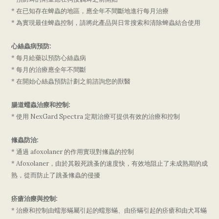
* 在已知存在蜱蟲的地區，應全年不間斷地進行每月治療
* 為實現最佳蜱蟲控制，請將此產品與日常搜索和清除蜱蟲結合使用
心絲蟲病預防:
* 每月給藥以預防心絲蟲病
* 每月的治療應全年不間斷
* 在開始心絲蟲預防計劃之前諮詢您的獸醫
腸道蠕蟲治療和控制:
* 使用 NexGard Spectra 定期治療可提供有效的治療和控制
絛蟲防治:
* 通過 afoxolaner 的作用實現對絛蟲的控制
* Afoxolaner，由於其殺死跳蚤的速度快，有效地阻止了未成熟期的成
熟，從而防止了跳蚤絛蟲的侵擾
疥瘡治療與控制:
* 治療和控制由蠕形蟎屬引起的蠕形蟎、由疥蟎引起的疥瘡和由犬耳蟎