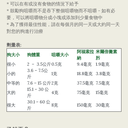
* 可以在有或沒有食物的情況下給予
* 鼓勵狗咀嚼而不是吞下整個咀嚼物而不咀嚼 - 如有必
要，可以將咀嚼物分成小塊或添加到少量食物中
* 為了獲得最佳性能，請在每個月的同一天或大約同一天
對您的狗進行治療
劑量表:
阿福索拉
米爾倍黴素
狗大小
狗體重
咀嚼大小
納
肟
很小
2 – 3.5公斤
0.5克
9.4毫克
1.9毫克
3.6 – 7.5公
小的
1克
18.8毫克
3.8毫克
斤
中等的
7.6 – 15 公斤
2克
37.5毫克
7.5毫克
15.1 – 30 公
大的
4克
75毫克
15毫克
斤
30.1 – 60 公
很大
8克
150毫克
30毫克
斤