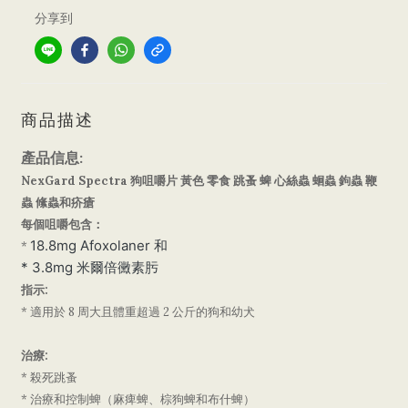
分享到
商品描述
產品信息:
NexGard Spectra 狗咀嚼片
黃色
零食 跳蚤 蜱 心絲蟲 蛔蟲 鉤蟲 鞭
蟲 絛蟲和疥瘡
每個咀嚼包含：
18.8mg Afoxolaner 和
*
* 3.8mg 米爾倍黴素肟
指示:
* 適用於 8 周大且體重超過 2 公斤的狗和幼犬
治療:
* 殺死跳蚤
* 治療和控制蜱（麻痺蜱、棕狗蜱和布什蜱）