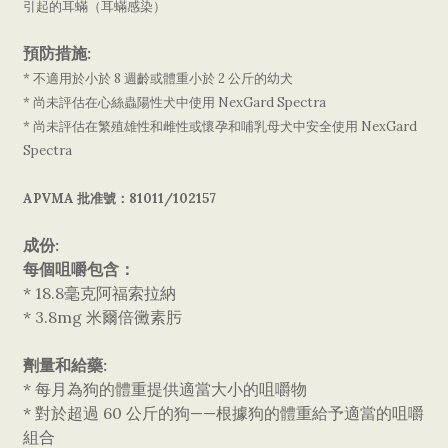
引起的耳蟎（耳蟎感染）
預防措施:
* 不適用於小於 8 週齡或體重小於 2 公斤的幼犬
* 尚未評估在心絲蟲陽性犬中使用 NexGard Spectra
* 尚未評估在繁殖雄性和雌性或懷孕和哺乳母犬中安全使用 NexGard
Spectra
APVMA 批准號：
81011/102157
成份:
每個咀嚼包含：
* 18.8毫克阿福索拉納
* 3.8mg 米爾倍黴素肟
劑量和給藥:
* 每月為狗的體重提供適當大小的咀嚼物
* 對於超過 60 公斤的狗——根據狗的體重給予適當的咀嚼
組合