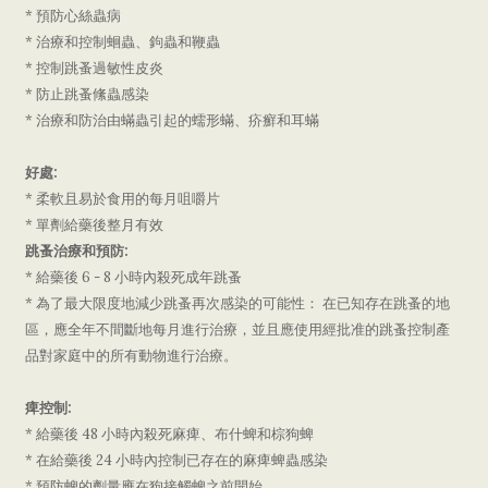
* 預防心絲蟲病
* 治療和控制蛔蟲、鉤蟲和鞭蟲
* 控制跳蚤過敏性皮炎
* 防止跳蚤絛蟲感染
* 治療和防治由蟎蟲引起的蠕形蟎、疥癬和耳蟎
好處:
* 柔軟且易於食用的每月咀嚼片
* 單劑給藥後整月有效
跳蚤治療和預防:
* 給藥後 6 - 8 小時內殺死成年跳蚤
* 為了最大限度地減少跳蚤再次感染的可能性： 在已知存在跳蚤的地
區，應全年不間斷地每月進行治療，並且應使用經批准的跳蚤控制產
品對家庭中的所有動物進行治療。
痺
控制:
* 給藥後 48 小時內殺死麻痺、布什蜱和棕狗蜱
* 在給藥後 24 小時內控制已存在的麻痺蜱蟲感染
* 預防蜱的劑量應在狗接觸蜱之前開始