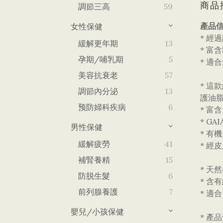
商品
調節三高
59
產品信
女性保健
* 
緩解更年期
13
* 
孕期/哺乳期
5
* 適
美容抗衰老
57
* 這
調節內分泌
13
護油
预防婦科疾病
6
* 富
* G
男性保健
* 
緩解疲勞
41
* 經
補腎養精
15
* 天
防脱生髮
6
* 含
前列腺養護
7
* 適
嬰兒/小孩保健
* 產