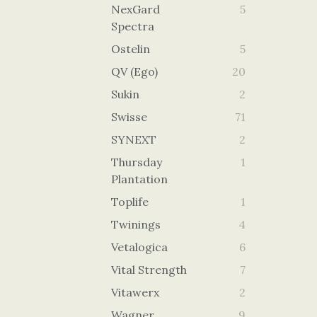
NexGard
5
Spectra
Ostelin
5
QV (Ego)
20
Sukin
2
Swisse
71
SYNEXT
2
Thursday
1
Plantation
Toplife
1
Twinings
4
Vetalogica
6
Vital Strength
7
Vitawerx
2
Wagner
9