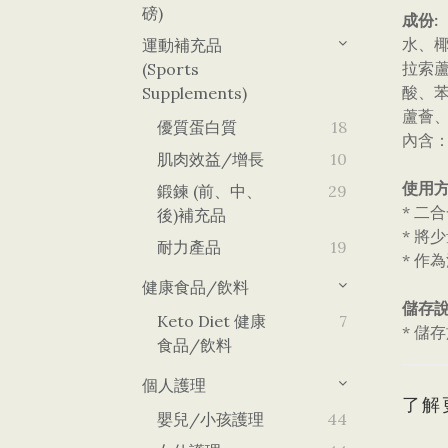
磅)
成份:
水、
運動補充品
拉索
(Sports
酸、苯
Supplements)
蘆薈
優質蛋白質
18
內含
肌肉效益/增長
10
使用方
鍛鍊 (前、中、
29
* 二
後)補充品
* 
耐力產品
19
* 作
健康食品/飲料
儲存說
Keto Diet 健康
7
* 儲存
食品/飲料
個人護理
了解
嬰兒/小孩護理
44