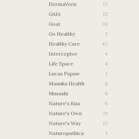
DermaVeen
13
GAIA
12
Goat
20
Go Healthy
2
Healthy Care
42
Interceptor
4
Life Space
4
Lucas Papaw
1
Manuka Health
8
Musashi
6
Nature's Kiss
6
Nature's Own
21
Nature's Way
13
Naturopathica
1