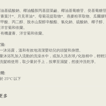
椰油基硫酸鈉、椰油醯胺丙基甜菜鹼、椰油基葡糖苷、癸基葡糖苷
蘆薈葉汁*、月見草油*、母菊花提取物*、燕麥粉萃取物、瓜爾
甲酸、丙二醇、脫水山梨醇辛酸酯、氯化鈉、硫酸鈉、椰子醇、芳
、洋甘菊和依蘭。
：有機蘆薈、洋甘菊和依蘭。
法:
合一沐浴露，溫和有效地清潔嬰幼兒的頭髮和身體。
將少量沐浴乳加入流動的洗澡水中，或加入洗衣球/化妝棉中，輕輕
為洗髮精使用，取少量於手上，按摩至濕髮，然後沖洗乾淨。
明:
於 25°C 以下
更多