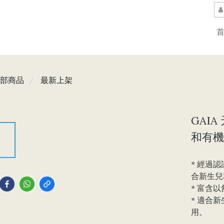
部商品
最新上架
GAIA
和有機
* 經過
到
合新生兒
* 富含
* 適合
用。