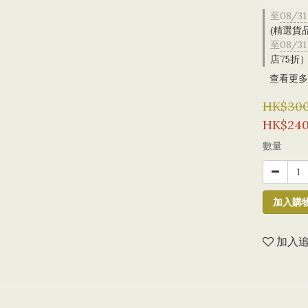
至
08/31
(精選貨
至
08/31
店75折
查看更多
HK$300
HK$240
數量
加入購
加入