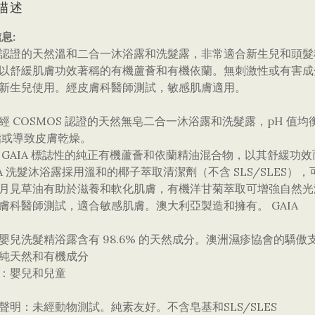
描述
息:
經過認證的天然溫和二合一沐浴露和洗髮露，非常適合新生兒和頭
富含以舒緩肌膚功效著稱的有機蘆薈和有機依蘭。無刺激性或有害成
合新生兒使用。經皮膚科醫師測試，敏感肌膚適用。
款經 COSMOS 認證的天然無皂二合一沐浴露和洗髮露，pH 
脂或導致皮膚乾燥。
含 GAIA 標誌性的純正有機蘆薈和依蘭精油混合物，以其舒緩功
AIA 洗髮沐浴露採用溫和的椰子萃取清潔劑（不含 SLS/SLES
有機月見草油有助於滋養和軟化肌膚，有機洋甘菊萃取可增強自然
皮膚科醫師測試，適合敏感肌膚。澳大利亞製造和擁有。 GAIA
然嬰兒洗髮精浴露含有 98.6% 的天然成分。澳洲濕疹協會的驕傲
有純天然和有機成分
合：嬰兒和兒童
品聲明：未經動物測試。純素友好。不含皂基和SLS/SLES