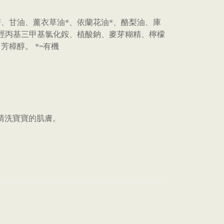
、甘油、薰衣草油*、依蘭花油*、酪梨油、庫
膠羥丙基三甲基氯化銨、植酸鈉、麥芽糊精、檸檬
樟醇。 *=有機
清洗寶寶的肌膚。