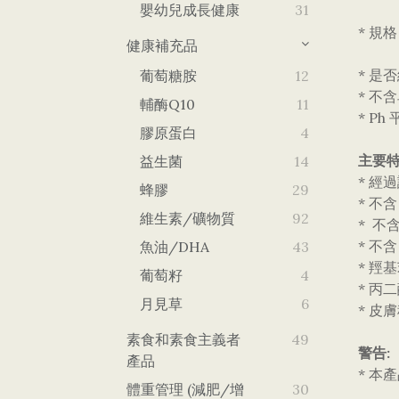
嬰幼兒成長健康
31
* 規
健康補充品
* 是
葡萄糖胺
12
* 不
輔酶Q10
11
* P
膠原蛋白
4
主要特
益生菌
14
* 
蜂膠
29
* 不含
維生素/礦物質
92
* 不
* 不
魚油/DHA
43
* 羥
葡萄籽
4
* 丙
月見草
6
* 皮
素食和素食主義者
49
警告:
產品
* 
體重管理 (減肥/增
30