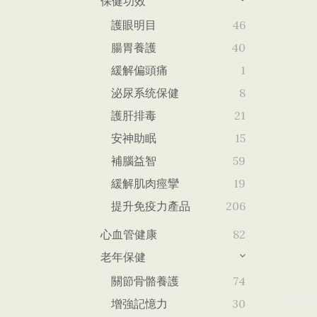
保健功效
護眼明目
46
腸胃養護
40
緩解偏頭痛
1
泌尿系统保健
8
護肝排毒
21
安神助眠
15
補腦益智
59
緩解肌肉痙攣
19
提升免疫力產品
206
心血管健康
82
老年保健
關節骨骼養護
74
增強記憶力
30