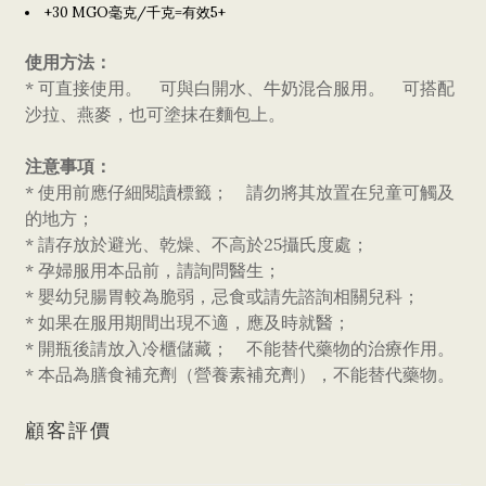
+30 MGO毫克/千克=有效5+
使用方法：
* 可直接使用。 可與白開水、牛奶混合服用。 可搭配
沙拉、燕麥，也可塗抹在麵包上。
注意事項：
* 使用前應仔細閱讀標籤； 請勿將其放置在兒童可觸及
的地方；
* 請存放於避光、乾燥、不高於25攝氏度處；
* 孕婦服用本品前，請詢問醫生；
* 嬰幼兒腸胃較為脆弱，忌食或請先諮詢相關兒科；
* 如果在服用期間出現不適，應及時就醫；
* 開瓶後請放入冷櫃儲藏； 不能替代藥物的治療作用。
* 本品為膳食補充劑（營養素補充劑），不能替代藥物。
顧客評價