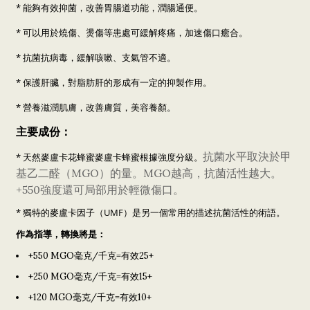
* 能夠有效抑菌，改善胃腸道功能，潤腸通便。
* 可以用於燒傷、燙傷等患處可緩解疼痛，加速傷口癒合。
* 抗菌抗病毒，緩解咳嗽、支氣管不適。
* 保護肝臟，對脂肪肝的形成有一定的抑製作用。
* 營養滋潤肌膚，改善膚質，美容養顏。
主要成份：
抗菌水平取決於甲
* 天然麥盧卡花蜂蜜麥盧卡蜂蜜根據強度分級。
基乙二醛（MGO）的量。MGO越高，抗菌活性越大。
+550強度還可局部用於輕微傷口。
* 獨特的麥盧卡因子（UMF）是另一個常用的描述抗菌活性的術語。
作為指導，轉換將是：
+550 MGO毫克/千克=有效25+
+250 MGO毫克/千克=有效15+
+120 MGO毫克/千克=有效10+