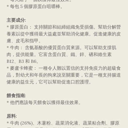
* 每包 5 個膠原蛋白咀嚼棒。
主要成分:
* 膠原蛋白： 支持關節和結締組織免受損傷。幫助分解營
養素以從中獲得最大益處並幫助消化健康。促進健康的皮
膚、皮毛和指甲。
* 牛肉： 含氨基酸的優質蛋白質來源。可以幫助支撐肌
肉，提供能量。它富含蛋白質、鐵、鋅、硒和維生素
B12、B3 和 B6。
* 麥盧卡蜂蜜： 一種令人難以置信的支持免疫力的超級食
品，對幼犬和年長的狗來說至關重要，它是一種支持腸道
健康的益生元，它可以幫助促進口腔護理。
餵食指南:
* 他們應該每天餵食以獲得最佳效果。
原料:
* 牛肉 (26%)、木薯粉、蔬菜消化液、蔬菜粘合劑、膠原