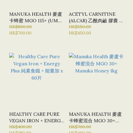
MANUKA HEALTH 麥盧
ACETYL CARNITINE
卡蜂蜜 MGO 115+ (UMF
(ALCAR) 乙酰肉鹼 膠囊 X
6) MANUKA HONEY
HK$800.00
120粒 (BN - BULK
HK$550.00
HK$700.00
HK$450.00
1KG
NUTRIENTS) - 新版本
(NEW VERSION)
HEALTHY CARE PURE
MANUKA HEALTH 麥盧
VEGAN IRON + ENERGY
卡蜂蜜混合 MGO 30+
PLUS 純素食鐵 + 能量加
HK$400.00
MANUKA HONEY 1KG
HK$700.00
HK$280.00
HK$490.00