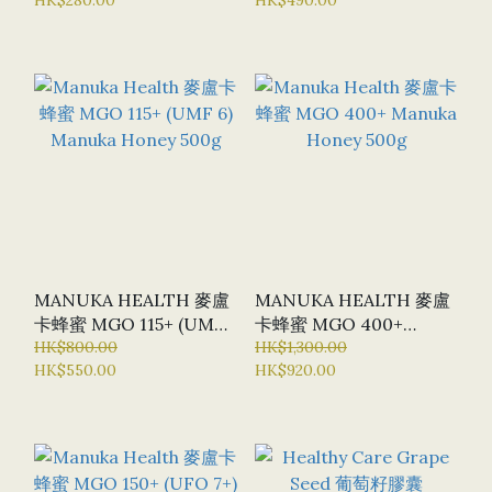
X 60片
MANUKA HEALTH 麥盧
MANUKA HEALTH 麥盧
卡蜂蜜 MGO 115+ (UMF
卡蜂蜜 MGO 400+
6) MANUKA HONEY
HK$800.00
MANUKA HONEY 500G
HK$1,300.00
HK$550.00
HK$920.00
500G