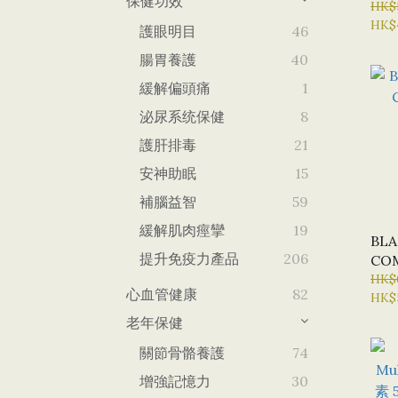
保健功效
PE
HK$
HK$
生素
護眼明目
46
次 X
腸胃養護
40
緩解偏頭痛
1
泌尿系统保健
8
護肝排毒
21
安神助眠
15
補腦益智
59
緩解肌肉痙攣
19
BLA
提升免疫力產品
206
HK$
心血管健康
82
HK$
老年保健
關節骨骼養護
74
增強記憶力
30