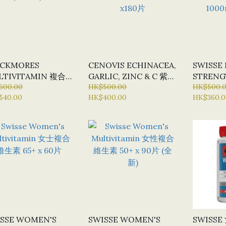
ACKMORES
CENOVIS ECHINACEA,
SWISSE
LTIVITAMIN 複合
GARLIC, ZINC & C 紫錐
STREN
素 50+ (緩釋片)
600.00
菊，大蒜，鋅 & 維生素C
HK$500.00
CHLORO
HK$500.
540.00
HK$400.00
HK$360.0
0 片
X180片
排毒葉綠素
X 200片
SSE WOMEN'S
SWISSE WOMEN'S
SWISS