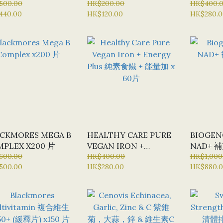
RFORMANCE 多種維
500.00
克 X 300 咀嚼片 (顆柳橙
HK$200.00
MULTIV
HK$400.
440.00
HK$120.00
HK$280.0
 +功效膠囊 每日一
口味)
複合維生素
 150 粒
CKMORES MEGA B
HEALTHY CARE PURE
BIOGEN
COMPLEX X200 片
VEGAN IRON +
NAD+ 補
600.00
ENERGY PLUS 純素食
HK$400.00
HK$1,000
500.00
HK$280.00
HK$880.
鐵 + 能量加 X 60片