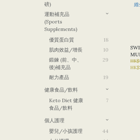
磅)
運動補充品
(Sports
Supplements)
優質蛋白質
18
SWI
肌肉效益/增長
10
MU
鍛鍊 (前、中、
29
複合
HK$
後)補充品
HK$
新)
耐力產品
19
健康食品/飲料
Keto Diet 健康
7
食品/飲料
個人護理
嬰兒/小孩護理
44