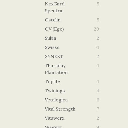
NexGard
5
Spectra
Ostelin
5
QV (Ego)
20
Sukin
2
Swisse
71
SYNEXT
2
Thursday
1
Plantation
Toplife
1
Twinings
4
Vetalogica
6
Vital Strength
7
Vitawerx
2
Wagner
9