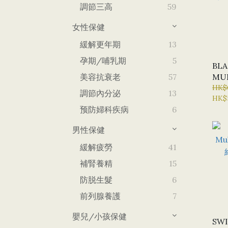
調節三高
59
女性保健
緩解更年期
13
孕期/哺乳期
5
BL
美容抗衰老
57
MU
維生
HK$
調節內分泌
13
HK$
X15
预防婦科疾病
6
男性保健
緩解疲勞
41
補腎養精
15
防脱生髮
6
前列腺養護
7
嬰兒/小孩保健
SWI