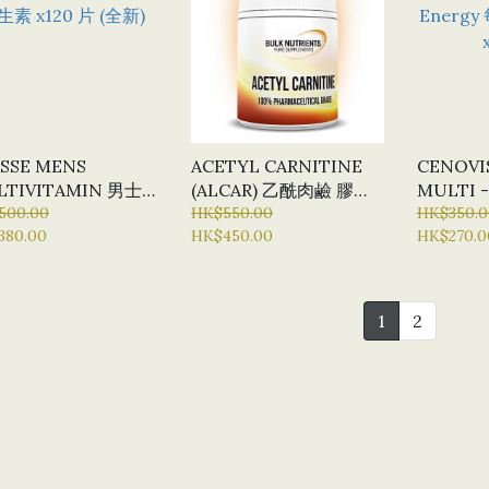
SSE MENS
ACETYL CARNITINE
CENOVI
LTIVITAMIN 男士
(ALCAR) 乙酰肉鹼 膠囊
MULTI -
維生素 X120 片 (全
500.00
X 120粒 (BN - BULK
HK$550.00
MULTIV
HK$350.0
380.00
HK$450.00
HK$270.0
NUTRIENTS)
ENERG
素 X 10
1
2