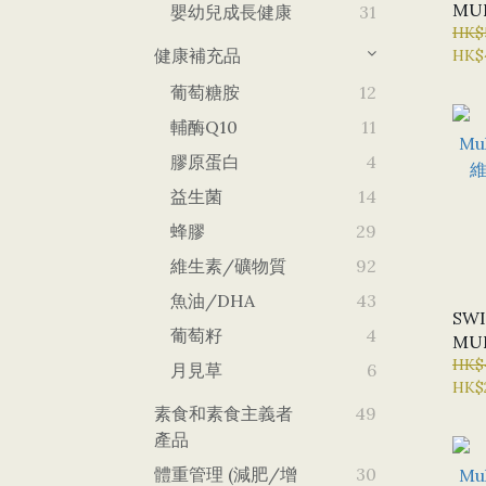
MU
嬰幼兒成長健康
31
複合
HK$
健康補充品
HK$
葡萄糖胺
12
輔酶Q10
11
膠原蛋白
4
益生菌
14
蜂膠
29
維生素/礦物質
92
魚油/DHA
43
SWI
葡萄籽
4
MU
複合
HK$
月見草
6
HK$
新)
素食和素食主義者
49
產品
體重管理 (減肥/增
30