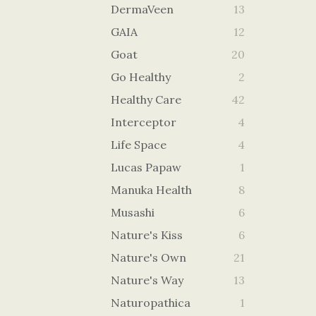
DermaVeen
13
GAIA
12
Goat
20
Go Healthy
2
Healthy Care
42
Interceptor
4
Life Space
4
Lucas Papaw
1
Manuka Health
8
Musashi
6
Nature's Kiss
6
Nature's Own
21
Nature's Way
13
Naturopathica
1