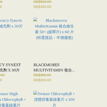
ITAMIN 男士
00
X 120粒 (BN - BULK
HK$550.00
0
HK$450.00
 X 40片
NUTRIENTS) - 新版本
(NEW VERSION)
CY SYNEXT
BLACKMORES
充劑 X 30片
MULTIVITAMIN 複合
.00
維生素 50+ (緩釋片) X
HK$380.00
00
HK$260.00
60 片 (特選貨品：半價優
惠)