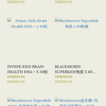
HK$320.00
HK$320.00
SWISSE KIDS BRAIN
BLACKMORES
HEALTH DHA + X 30粒
SUPERKIDS免疫 X 60軟
HK$300.00
糖
HK$250.00
HK$150.00
HK$150.00