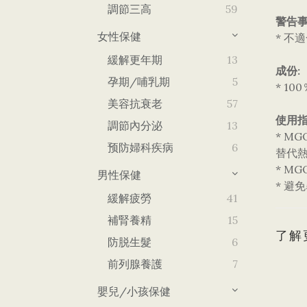
調節三高
59
警告事
女性保健
* 不
緩解更年期
13
成份:
孕期/哺乳期
5
* 1
美容抗衰老
57
使用指
調節內分泌
13
* 
预防婦科疾病
6
替代
* 
男性保健
* 避
緩解疲勞
41
補腎養精
15
了解
防脱生髮
6
前列腺養護
7
嬰兒/小孩保健