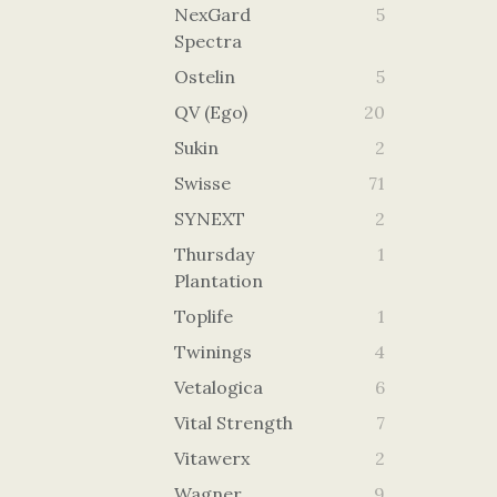
NexGard
5
Spectra
Ostelin
5
QV (Ego)
20
Sukin
2
Swisse
71
SYNEXT
2
Thursday
1
Plantation
Toplife
1
Twinings
4
Vetalogica
6
Vital Strength
7
Vitawerx
2
Wagner
9