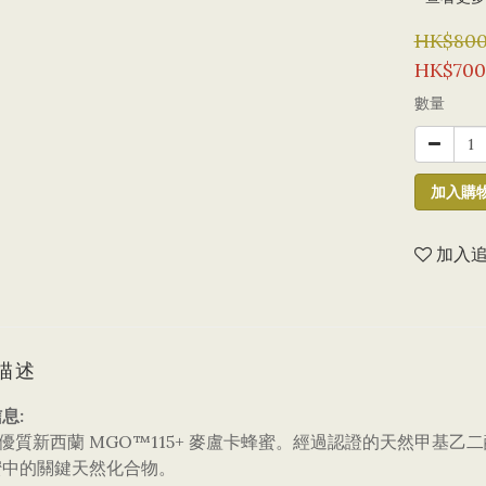
HK$800
HK$700
數量
加入購
加入
描述
息:
檔優質新西蘭 MGO™115+ 麥盧卡蜂蜜。經過認證的天然甲基乙二醛含
蜜中的關鍵天然化合物。