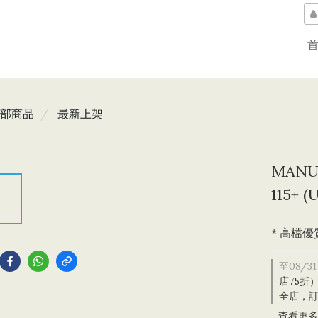
部商品
最新上架
MANU
115+ 
* 高檔優
到
至
08/31
店75折
全店，訂
查看更多