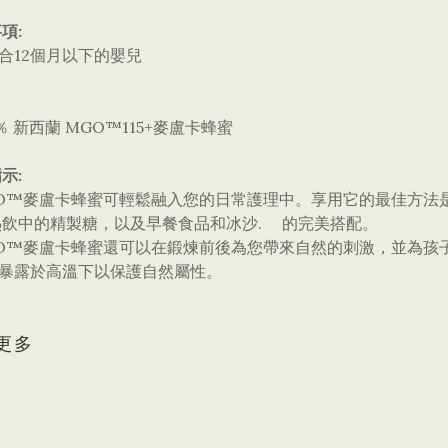
項:
適合12個月以下的嬰兒
00％ 新西蘭 MGO™115+麥盧卡蜂蜜
示:
MGO™麥盧卡蜂蜜可輕鬆融入您的日常護理中。享用它的最佳方
熱飲中的精製糖，以及早餐食品和冰沙. 的完美搭配。
MGO™麥盧卡蜂蜜還可以在鍛煉前後為您帶來自然的刺激，並為孩
免暴露於高溫下以保護自然屬性。
更多