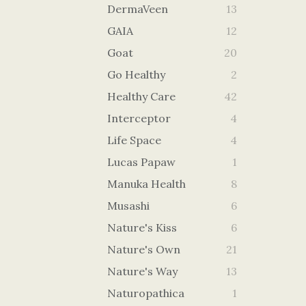
DermaVeen
13
GAIA
12
Goat
20
Go Healthy
2
Healthy Care
42
Interceptor
4
Life Space
4
Lucas Papaw
1
Manuka Health
8
Musashi
6
Nature's Kiss
6
Nature's Own
21
Nature's Way
13
Naturopathica
1