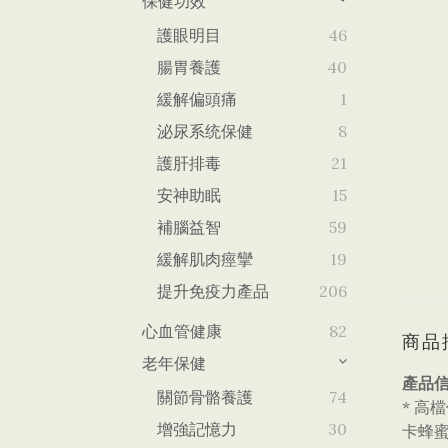
保健功效
護眼明目
46
腸胃養護
40
緩解偏頭痛
1
泌尿系统保健
8
護肝排毒
21
安神助眠
15
補腦益智
59
緩解肌肉痙攣
19
提升免疫力產品
206
心血管健康
82
商品
老年保健
產品信
關節骨骼養護
74
* 高
增強記憶力
30
卡蜂