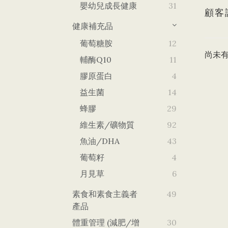
嬰幼兒成長健康
31
顧客
健康補充品
葡萄糖胺
12
尚未
輔酶Q10
11
膠原蛋白
4
益生菌
14
蜂膠
29
維生素/礦物質
92
魚油/DHA
43
葡萄籽
4
月見草
6
素食和素食主義者
49
產品
體重管理 (減肥/增
30