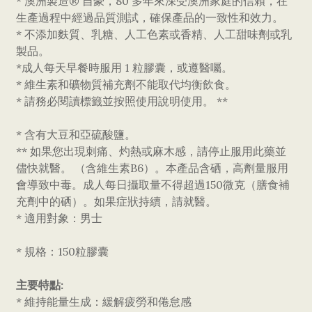
* 澳洲製造® 自豪，80 多年來深受澳洲家庭的信賴，在
生產過程中經過品質測試，確保產品的一致性和效力。
* 不添加麩質、乳糖、人工色素或香精、人工甜味劑或乳
製品。
*成人每天早餐時服用 1 粒膠囊，或遵醫囑。
* 維生素和礦物質補充劑不能取代均衡飲食。
* 請務必閱讀標籤並按照使用說明使用。 **
* 含有大豆和亞硫酸鹽。
** 如果您出現刺痛、灼熱或麻木感，請停止服用此藥並
儘快就醫。 （含維生素B6）。本產品含硒，高劑量服用
會導致中毒。成人每日攝取量不得超過150微克（膳食補
充劑中的硒）。如果症狀持續，請就醫。
* 適用對象：男士
* 規格：150粒膠囊
主要特點:
* 維持能量生成：緩解疲勞和倦怠感