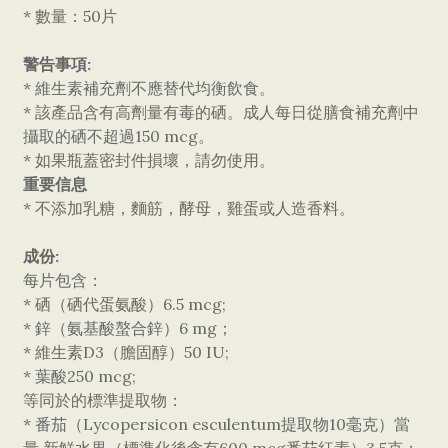
* 數量：50片
警告事項:
* 維生素補充劑不應替代均衡飲食。
* 該產品含有高劑量有毒的硒。成人每日從膳食補充劑中
攝取的硒不超過150 mcg。
* 如果瓶蓋密封件損壞，請勿使用。
重要信息
* 不添加乳糖，麵筋，酵母，雞蛋或人造香料。
成份:
每片包含：
* 硒（硒代蛋氨酸）6.5 mcg;
* 鋅（氨基酸螯合鋅）6 mg；
* 維生素D3（膽固醇）50 IU;
* 葉酸250 mcg;
等同於的標準提取物：
* 番茄（Lycopersicon esculentum提取物10毫克）當