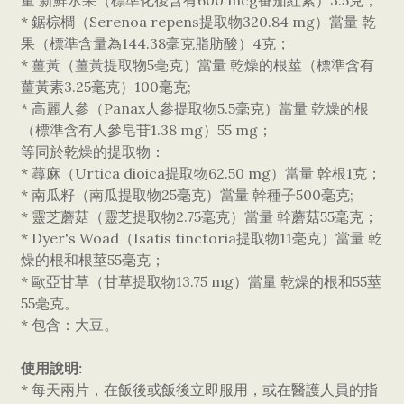
量 新鮮水果（標準化後含有600 mcg番茄紅素）3.5克；
* 鋸棕櫚（Serenoa repens提取物320.84 mg）當量 乾
果（標準含量為144.38毫克脂肪酸）4克；
* 薑黃（薑黃提取物5毫克）當量 乾燥的根莖（標準含有
薑黃素3.25毫克）100毫克;
* 高麗人參（Panax人參提取物5.5毫克）當量 乾燥的根
（標準含有人參皂苷1.38 mg）55 mg；
等同於乾燥的提取物：
* 蕁麻（Urtica dioica提取物62.50 mg）當量 幹根1克；
* 南瓜籽（南瓜提取物25毫克）當量 幹種子500毫克;
* 靈芝蘑菇（靈芝提取物2.75毫克）當量 幹蘑菇55毫克；
* Dyer's Woad（Isatis tinctoria提取物11毫克）當量 乾
燥的根和根莖55毫克；
* 歐亞甘草（甘草提取物13.75 mg）當量 乾燥的根和55莖
55毫克。
* 包含：大豆。
使用說明:
* 每天兩片，在飯後或飯後立即服用，或在醫護人員的指