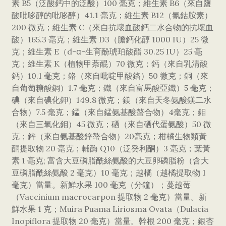
素 B5（泛酸鈣中的泛酸）100 毫克；維生素 B6（來自鹽
酸吡哆醇的吡哆醇）41.1 毫克；維生素 B12（氰鈷胺素）
200 微克；維生素 C（來自抗壞血酸鈣二水合物的抗壞血
酸）165.3 毫克；維生素 D3（膽鈣化醇 1000 IU）25 微
克；維生素 E（d-α-生育酚琥珀酸酯 30.25 IU）25 毫
克；維生素 K（植物甲萘醌）70 微克；鈣（來自乳清酸
鈣）10.1 毫克；鉻（來自吡啶甲酸鉻）50 微克；銅（來
自葡萄糖酸銅）1.7 毫克；鐵（來自富馬酸亞鐵）5 毫克；
碘（來自碘化鉀）149.8 微克；鎂（來自天冬氨酸鎂二水
合物）7.5 毫克；錳（來自錳氨基酸螯合物）4毫克；鉬
（來自三氧化鉬）45 微克；硒（來自硒代蛋氨酸）50 微
克；鋅（來自氨基酸鋅螯合物）20毫克；柑橘生物類黃
酮提取物 20 毫克；輔酶 Q10（泛癸利酮）3 毫克；葉黃
素 1 毫克; 富含大豆磷脂酰絲氨酸的大豆卵磷脂粉（含大
豆磷脂酰絲氨酸 2 毫克）10 毫克；越橘（越橘提取物 1
毫克）當量。新鮮水果 100 毫克（分鐘）；蔓越莓
（Vaccinium macrocarpon 提取物 2 毫克）當量。新
鮮水果 1 克；Muira Puama Liriosma Ovata（Dulacia
Inopiflora 提取物 20 毫克）當量。幹根 200 毫克；銀杏