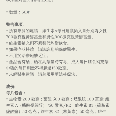
* 數量：60
片
警告事項:
* 所有來源的建議，維生素A每日建議攝入量分別為女性
700微克視黃醇當量和男性900微克視黃醇當量。
* 維生素補充劑不應替代均衡飲食。
* 如果症狀持續，請諮詢您的保健醫生。
* 不用於治療鐵缺乏症。
* 產品含有硒，硒在高劑量時有毒。成人每日膳食補充劑
中硒的每日劑量不得超過150微克。
* 未經醫生建議，請勿服用華法林療法。
成份:
每片包含：
* 生物素 200 微克；葉酸 500 微克；煙酰胺 100 毫克; 維
生素 A（醋酸視黃醇）750 微克/RE；維生素 B1（硫胺素
鹽酸鹽）50 毫克；維生素 B2（核黃素）50 毫克；維生