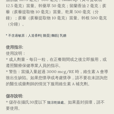
12.5 毫克）當量。幹藥草 50 毫克；留蘭香油 2 毫克；蒺
藜（蒺藜提取物 10 毫克）當量。乾果 500 毫克（分
鐘）；蒺藜（蒺藜提取物 10 毫克）當量。幹根 500 毫克
（分鐘）。
* 不含過敏原：人造香料| 雞蛋| 麵筋| 乳糖
使用指示:
使用說明：
* 成人劑量 - 每日一粒，在正餐期間或之後立即服用，或
遵照醫療保健專業人員的指示。
* 警告：當攝入量超過 3000 mcg/RE 時，維生素 A 會導
致出生缺陷。如果您懷孕或考慮懷孕，請不要在未諮詢您
的醫生或藥劑師的情況下服用維生素 A 補充劑。
儲存說明:
* 儲存在攝氏30度以下
。如果蓋封損壞，請不
陰涼乾燥處
要使用。