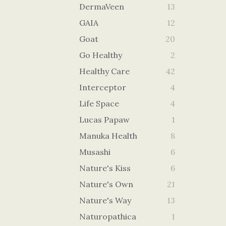
DermaVeen
13
GAIA
12
Goat
20
Go Healthy
2
Healthy Care
42
Interceptor
4
Life Space
4
Lucas Papaw
1
Manuka Health
8
Musashi
6
Nature's Kiss
6
Nature's Own
21
Nature's Way
13
Naturopathica
1