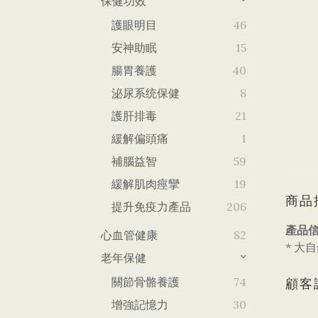
保健功效
護眼明目
46
安神助眠
15
腸胃養護
40
泌尿系统保健
8
護肝排毒
21
緩解偏頭痛
1
補腦益智
59
緩解肌肉痙攣
19
商品
提升免疫力產品
206
產品信
心血管健康
82
* 
老年保健
關節骨骼養護
74
顧客
增強記憶力
30