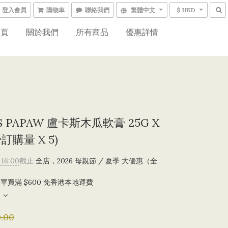
登入會員
購物車
聯絡我們
繁體中文
$ HKD
首頁
關於我們
所有商品
優惠詳情
S PAPAW 盧卡斯木瓜軟膏 25G X
少訂購量 X 5)
 16:00
截止
全店，2026 母親節 / 夏季 大優惠（全
）
單買滿 $600 免香港本地運費
.00