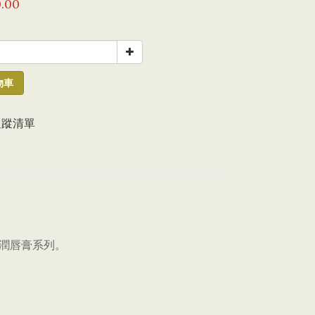
.00
物車
追蹤清單
的潤唇膏系列。