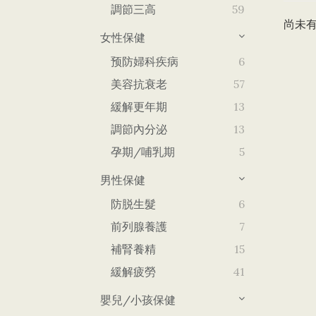
調節三高
59
尚未
女性保健
预防婦科疾病
6
美容抗衰老
57
緩解更年期
13
調節內分泌
13
孕期/哺乳期
5
男性保健
防脱生髮
6
前列腺養護
7
補腎養精
15
緩解疲勞
41
嬰兒/小孩保健