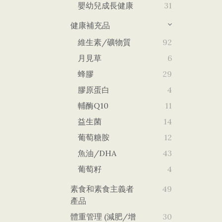
嬰幼兒成長健康
31
健康補充品
維生素/礦物質
92
月見草
6
蜂膠
29
膠原蛋白
4
輔酶Q10
11
益生菌
14
葡萄糖胺
12
魚油/DHA
43
葡萄籽
4
素食和素食主義者
49
產品
體重管理 (減肥/增
30