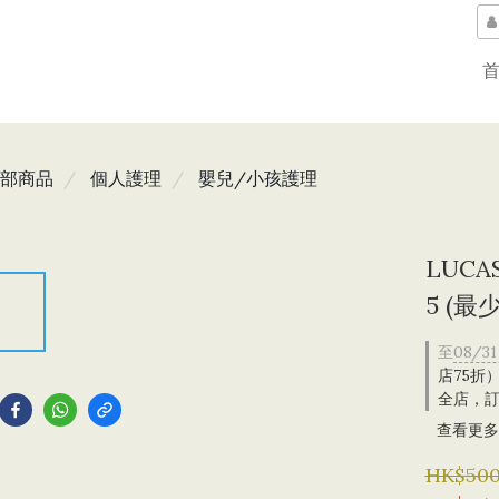
部商品
個人護理
嬰兒/小孩護理
LUCA
5 (最
至
08/31
到
店75折
全店，訂
查看更多
HK$500