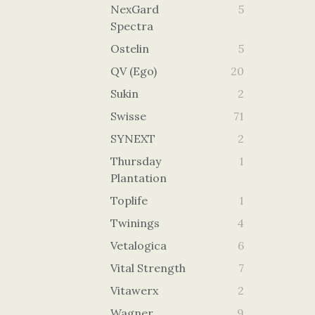
NexGard
5
Spectra
Ostelin
5
QV (Ego)
20
Sukin
2
Swisse
71
SYNEXT
2
Thursday
1
Plantation
Toplife
1
Twinings
4
Vetalogica
6
Vital Strength
7
Vitawerx
2
Wagner
9