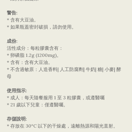
警告:
* 含有大豆油。
* 如果瓶蓋密封破損，請勿使用。
成份:
活性成分：每粒膠囊含有：
* 卵磷脂 1.2g (1200mg)。
* 含有：含有大豆油。
* 不含過敏原：人造香料| 人工防腐劑| 牛奶| 糖| 小麥| 酵
母
使用指示:
* 成人：每天隨餐服用 1 至 3 粒膠囊，或遵醫囑
* 21 歲以下兒童：僅遵醫囑。
存儲說明:
* 存放在 30°C 以下的干燥處，遠離熱源和陽光直射。