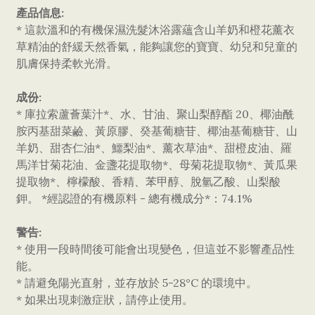
產品信息:
* 這款溫和的有機保濕洗髮沐浴露蘊含山羊奶和橙花薰衣
草精油的舒緩天然香氣，能夠讓您的寶寶、幼兒和兒童的
肌膚保持柔軟光滑。
成份:
* 庫拉索蘆薈葉汁*、水、甘油、聚山梨醇酯 20、椰油酰
胺丙基甜菜鹼、黃原膠、癸基葡糖苷、椰油基葡糖苷、山
羊奶、甜杏仁油*、鱷梨油*、薰衣草油*、甜橙皮油、羅
馬洋甘菊花油、金盞花提取物*、母菊花提取物*、黃瓜果
提取物*、檸檬酸、香精、苯甲醇、脫氫乙酸、山梨酸
鉀。 *經認證的有機原料 - 總有機成分*：74.1%
警告:
* 使用一段時間後可能會出現變色，但這並不影響產品性
能。
* 請避免陽光直射，並存放於 5-28°C 的環境中。
* 如果出現刺激症狀，請停止使用。