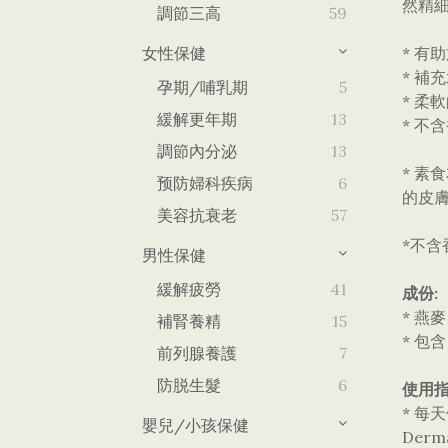
然精細
調節三高
59
女性保健
* 有
* 補
孕期/哺乳期
5
* 柔
緩解更年期
13
* 
調節內分泌
13
* 
预防婦科疾病
6
的皮
美容抗衰老
57
*不
男性保健
緩解疲勞
41
成份:
* 燕
補腎養精
15
* 包
前列腺養護
7
防脱生髮
6
使用指
* 每
嬰兒/小孩保健
Derm