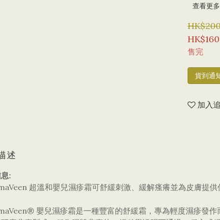
查看更多
HK$200
HK$160
售完
貨到通
加入
描述
息:
ermaVeen 超溫和嬰兒濕疹霜可舒緩刺激、緩解瘙癢並為皮膚提
ermaVeen® 嬰兒濕疹霜是一種豐富的舒緩霜，專為輕度濕疹發作而配製。