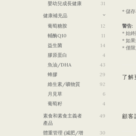
嬰幼兒成長健康
31
* 儲存
健康補充品
葡萄糖胺
12
警告:
* 始
輔酶Q10
11
* 如
益生菌
14
* 
膠原蛋白
4
魚油/DHA
43
蜂膠
29
了解
維生素/礦物質
92
月見草
6
葡萄籽
4
素食和素食主義者
49
顧客
產品
體重管理 (減肥/增
30