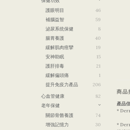
保健功效
護眼明目
46
補腦益智
59
泌尿系统保健
8
腸胃養護
40
緩解肌肉痙攣
19
安神助眠
15
護肝排毒
21
緩解偏頭痛
1
提升免疫力產品
206
商品
心血管健康
82
產品信
老年保健
* D
關節骨骼養護
74
增強記憶力
30
* D