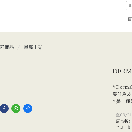
部商品
最新上架
DERM
* Der
癢並為皮
到
* 是一
至
08/31
店75折
全店，訂