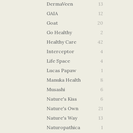
DermaVeen
13
GAIA
12
Goat
20
Go Healthy
2
Healthy Care
42
Interceptor
4
Life Space
4
Lucas Papaw
1
Manuka Health
8
Musashi
6
Nature's Kiss
6
Nature's Own
21
Nature's Way
13
Naturopathica
1