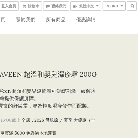
登入會員
購物車
聯絡我們
繁體中文
$ HKD
首頁
關於我們
所有商品
優惠詳情
AVEEN 超溫和嬰兒濕疹霜 200G
maVeen 超溫和嬰兒濕疹霜可舒緩刺激、緩解瘙
膚提供保護屏障。
種豐富的舒緩霜，專為輕度濕疹發作而配製。
 16:00
截止
全店，2026 母親節 / 夏季 大優惠（全
）
單買滿 $600 免香港本地運費