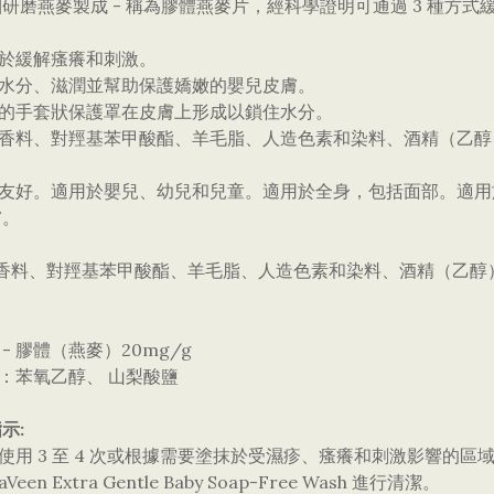
研磨燕麥製成 - 稱為膠體燕麥片，經科學證明可通過 3 種方式
助於緩解瘙癢和刺激。
充水分、滋潤並幫助保護嬌嫩的嬰兒皮膚。
軟的手套狀保護罩在皮膚上形成以鎖住水分。
不含香料、對羥基苯甲酸酯、羊毛脂、人造色素和染料、酒精（乙
素食友好。適用於嬰兒、幼兒和兒童。適用於全身，包括面部。適
膚。
含香料、對羥基苯甲酸酯、羊毛脂、人造色素和染料、酒精（乙醇
麥 - 膠體（燕麥）20mg/g
含：苯氧乙醇、 山梨酸鹽
示:
天使用 3 至 4 次或根據需要塗抹於受濕疹、瘙癢和刺激影響的
aVeen Extra Gentle Baby Soap-Free Wash 進行清潔。