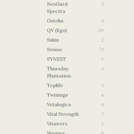
NexGard
5
Spectra
Ostelin
5
QV (Ego)
20
Sukin
2
Swisse
71
SYNEXT
2
Thursday
1
Plantation
Toplife
1
Twinings
4
Vetalogica
6
Vital Strength
7
Vitawerx
2
Wagner
9