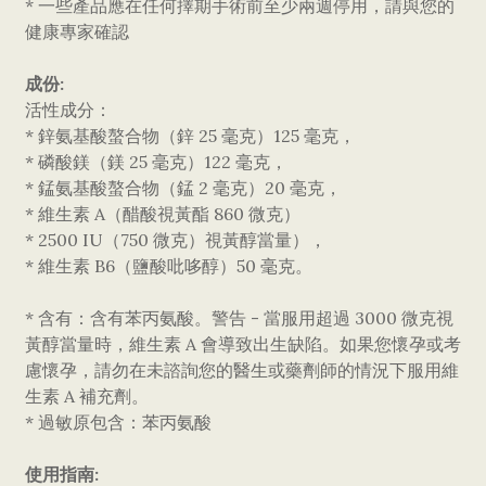
* 一些產品應在任何擇期手術前至少兩週停用，請與您的
健康專家確認
成份:
活性成分：
* 鋅氨基酸螯合物（鋅 25 毫克）125 毫克，
* 磷酸鎂（鎂 25 毫克）122 毫克，
* 錳氨基酸螯合物（錳 2 毫克）20 毫克，
* 維生素 A（醋酸視黃酯 860 微克）
* 2500 IU（750 微克）視黃醇當量），
* 維生素 B6（鹽酸吡哆醇）50 毫克。
* 含有：含有苯丙氨酸。警告 - 當服用超過 3000 微克視
黃醇當量時，維生素 A 會導致出生缺陷。如果您懷孕或考
慮懷孕，請勿在未諮詢您的醫生或藥劑師的情況下服用維
生素 A 補充劑。
* 過敏原包含：苯丙氨酸
使用指南: