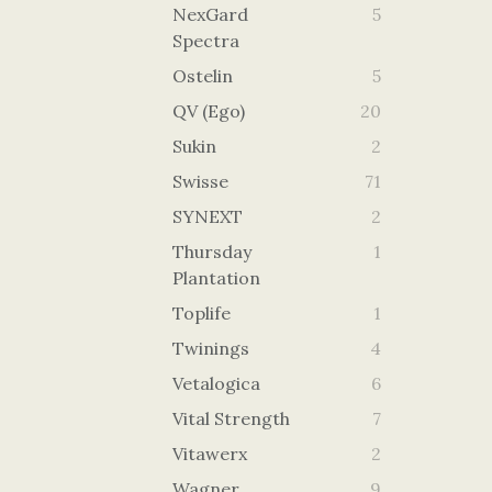
NexGard
5
Spectra
Ostelin
5
QV (Ego)
20
Sukin
2
Swisse
71
SYNEXT
2
Thursday
1
Plantation
Toplife
1
Twinings
4
Vetalogica
6
Vital Strength
7
Vitawerx
2
Wagner
9