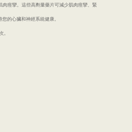
m 可緩解肌肉痙攣。這些高劑量藥片可減少肌肉痙攣、緊
支持您的心臟和神經系統健康。
次。