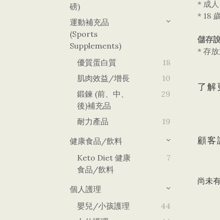
* 成
磅)
* 1
運動補充品
(Sports
儲存說
Supplements)
* 存
優質蛋白質
18
肌肉效益/增長
10
了解
鍛鍊 (前、中、
29
後)補充品
耐力產品
19
顧客
健康食品/飲料
Keto Diet 健康
7
食品/飲料
尚未
個人護理
嬰兒/小孩護理
44