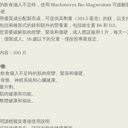
您的飲食攝入不足時，使用 Blackmores Bio Magnesiu
僵硬。
採用優質成分配製而成，可提供高劑量（301.5 毫克）的鎂，以
還包括兩種​​形式的鎂和額外的營養素，包括維生素 B6 和 D3。
果您需要緩解肌肉痙攣、緊張和僵硬，成人應該服用 1 片，每天一
合：僅限成人。18 歲以下的兒童 - 僅按照專業規定。
裝內容：100 片
徵:
少飲食攝入不足時的肌肉痙攣、緊張和僵硬。
持骨骼、神經系統和心臟健康。
劑量片劑。
持肌肉健康和功能。
持整體健康和福祉。
終閱讀標籤並遵循使用說明