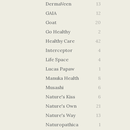
DermaVeen
13
GAIA
12
Goat
20
Go Healthy
2
Healthy Care
42
Interceptor
4
Life Space
4
Lucas Papaw
1
Manuka Health
8
Musashi
6
Nature's Kiss
6
Nature's Own
21
Nature's Way
13
Naturopathica
1