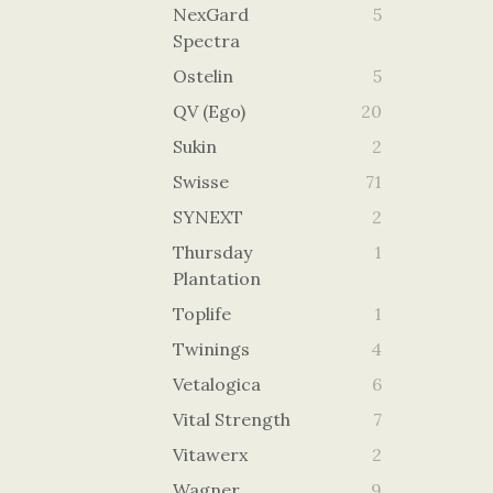
NexGard
5
Spectra
Ostelin
5
QV (Ego)
20
Sukin
2
Swisse
71
SYNEXT
2
Thursday
1
Plantation
Toplife
1
Twinings
4
Vetalogica
6
Vital Strength
7
Vitawerx
2
Wagner
9