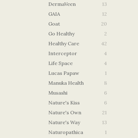
DermaVeen
13
GAIA
12
Goat
20
Go Healthy
2
Healthy Care
42
Interceptor
4
Life Space
4
Lucas Papaw
1
Manuka Health
8
Musashi
6
Nature's Kiss
6
Nature's Own
21
Nature's Way
13
Naturopathica
1