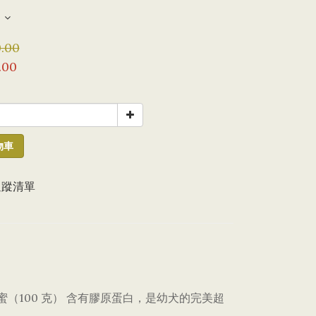
.00
.00
物車
追蹤清單
盧卡蜂蜜（100 克） 含有膠原蛋白，是幼犬的完美超