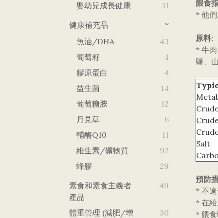
餵食指
嬰幼兒成長健康
31
* 他
健康補充品
原料:
魚油/DHA
43
* 牛
葡萄籽
4
鹽、山
膠原蛋白
4
Typic
益生菌
14
Metab
葡萄糖胺
12
Crude
月見草
6
Crude
Crude
輔酶Q10
11
Salt
維生素/礦物質
92
Carbo
蜂膠
29
預防措
素食和素食主義者
49
* 不
產品
* 在
體重管理 (減肥/增
30
* 餵