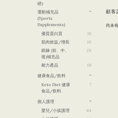
磅)
顧客
運動補充品
(Sports
Supplements)
尚未
優質蛋白質
18
肌肉效益/增長
10
鍛鍊 (前、中、
29
後)補充品
耐力產品
19
健康食品/飲料
Keto Diet 健康
7
食品/飲料
個人護理
嬰兒/小孩護理
44