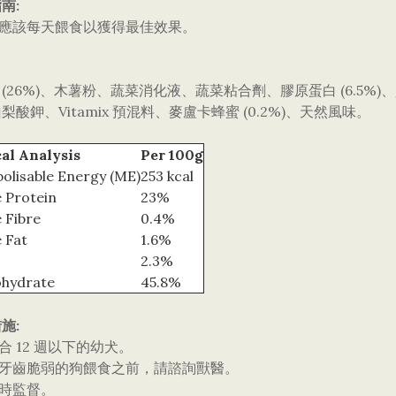
南:
們應該每天餵食以獲得最佳效果。
肉 (26%)、木薯粉、蔬菜消化液、蔬菜粘合劑、膠原蛋白 (6.5%
梨酸鉀、Vitamix 預混料、麥盧卡蜂蜜 (0.2%)、天然風味。
al Analysis
Per 100g
olisable Energy (ME)
253 kcal
 Protein
23%
 Fibre
0.4%
 Fat
1.6%
2.3%
hydrate
45.8%
施:
適合 12 週以下的幼犬。
給牙齒脆弱的狗餵食之前，請諮詢獸醫。
食時監督。