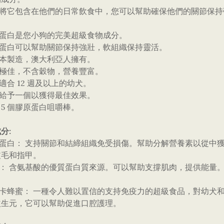
通過將它包含在他們的日常飲食中，您可以幫助確保他們的關節保
原蛋白是您小狗的完美超級食物成分。
原蛋白可以幫助關節保持強壯，軟組織保持靈活。
爾本製造，澳大利亞人擁有。
感極佳，不含穀物，營養豐富。
常適合 12 週及以上的幼犬。
天給予一個以獲得最佳效果。
包 5 個膠原蛋白咀嚼棒。
分:
膠原蛋白： 支持關節和結締組織免受損傷。幫助分解營養素以從中
皮毛和指甲。
肉： 含氨基酸的優質蛋白質來源。可以幫助支撐肌肉，提供能量。
。
麥盧卡蜂蜜： 一種令人難以置信的支持免疫力的超級食品，對幼犬
益生元，它可以幫助促進口腔護理。