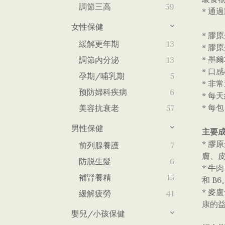
調節三高
59
* 
女性保健
* 膠
緩解更年期
13
* 膠
* 墨
調節內分泌
13
* 口
孕期/哺乳期
5
* 非
预防婦科疾病
6
* 每
* 每
美容抗衰老
57
男性保健
主要成
* 
前列腺養護
7
膚、
防脱生髮
6
* 牛
補腎養精
15
和 B6
* 
緩解疲勞
41
康的
嬰兒/小孩保健