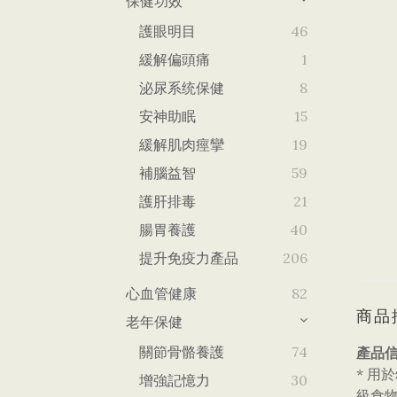
保健功效
護眼明目
46
緩解偏頭痛
1
泌尿系统保健
8
安神助眠
15
緩解肌肉痙攣
19
補腦益智
59
護肝排毒
21
腸胃養護
40
提升免疫力產品
206
心血管健康
82
商品
老年保健
關節骨骼養護
74
產品信
* 用
增強記憶力
30
級食