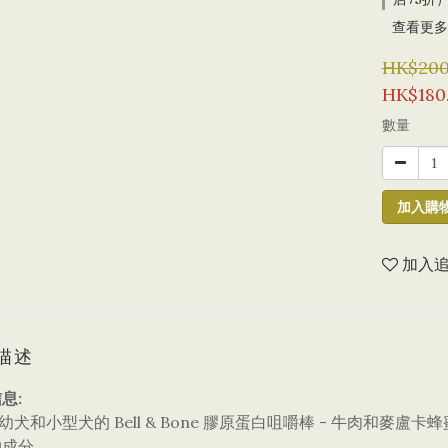
查看更多
HK$200
HK$180
數量
加入購
加入
描述
息:
於幼犬和小型犬的 Bell & Bone 膠原蛋白咀嚼棒 - 牛肉和麥
物成分。