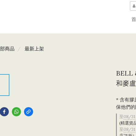
部商品
最新上架
BELL
和麥盧
* 含有
到
保他們的
至
08/31
(精選貨
至
08/31
店75折