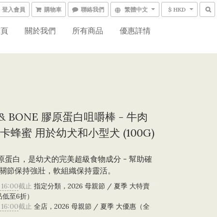
登入會員
購物車
聯絡我們
繁體中文
$ HKD
首頁
關於我們
所有商品
優惠詳情
 & BONE 膠原蛋白咀嚼棒 - 牛肉
卡蜂蜜 用於幼犬和小型犬 (100G)
膠原蛋白，是幼犬的完美超級食物成分 - 幫助確
關節保持強壯，軟組織保持靈活。
 16:00
截止
指定分類，2026 母親節 / 夏季 大特賣
品低至6折）
 16:00
截止
全店，2026 母親節 / 夏季 大優惠（全
）