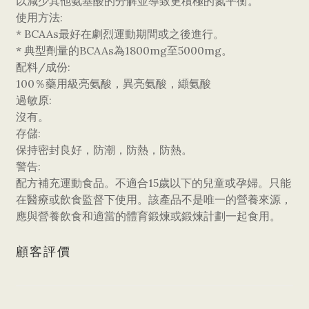
以減少其他氨基酸的分解並導致更積極的氮平衡。
使用方法:
* BCAAs最好在劇烈運動期間或之後進行。
* 典型劑量的BCAAs為1800mg至5000mg。
配料/成份:
100％藥用級亮氨酸，異亮氨酸，纈氨酸
過敏原:
沒有。
存儲:
保持密封良好，防潮，防熱，防熱。
警告:
配方補充運動食品。不適合15歲以下的兒童或孕婦。只能
在醫療或飲食監督下使用。該產品不是唯一的營養來源，
應與營養飲食和適當的體育鍛煉或鍛煉計劃一起食用。
顧客評價