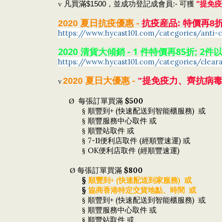
v
凡買滿
$1500，
並成功登記成會員:- 可
獲
"提免
2020 夏日抗疫優惠 -
抗疫産品: 特價再8
https://www.hycast101.com/categories/anti-c
2020 清貨大傾銷
-
1 件特價再85折; 2
https://www.hycast101.com/categories/cleara
抗病毒
2020
夏日
大優惠 -
"提免疫力、齊
v
$500
Ø
每張訂單買滿
+ (
)
§
順豐到
快速配送到智能櫃服務
或
§
順豐服務中心取件
或
§
順豐站取件
或
7-11
(
)
§
便利店取件
經順豐速運
或
OK
(
)
§
便利店取件
經順豐速運
$800
Ø
每張訂單買滿
§
+ (
)
順豐到
快速配送到家服務
或
§
協商香港特定交貨地點、時間
或
+ (
)
§
順豐到
快速配送到智能櫃服務
或
§
順豐服務中心取件
或
§
順豐站取件
或