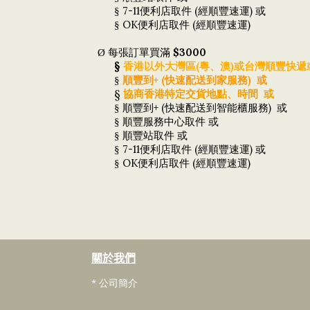
7-11
(
)
§
便利店取件
經順豐速運
或
OK
(
)
§
便利店取件
經順豐速運
$3000
Ø
每張訂單買滿
§
(
)
香港以外大灣區
粵、澳
或台灣順豐快遞
+ (
)
§
順豐到
快速配送到家服務
或
§
協商香港特定交貨地點、時間
或
+ (
)
§
順豐到
快速配送到智能櫃服務
或
§
順豐服務中心取件
或
§
順豐站取件
或
7-11
(
)
§
便利店取件
經順豐速運
或
OK
(
)
§
便利店取件
經順豐速運
關於我們
* 公司簡介