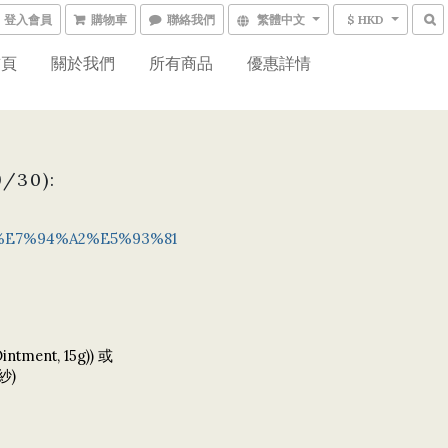
登入會員
購物車
聯絡我們
繁體中文
$ HKD
首頁
關於我們
所有商品
優惠詳情
30):
B%E7%94%A2%E5%93%81
intment, 15g)
)
或
紗)