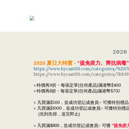
2020
抗病毒"
2020 夏日大特賣 -
"提免疫力、齊
https://www.hycast101.com/categori
https://www.hycast101.com/categories/5bb1
特價再9
-
$400
v
折
每
張定單(任何產品)滿港幣
-
任何產品)滿
v
特價
再8
折
每
張定單(
港幣
$700
$500，並成功登記成會員:-
v
凡買滿
可獲特別禮品
$1000，
v
凡買滿
並成功登記成會員:- 可
獲特別禮
(先到先得，送完即止)
v
凡買滿
$800，並成功登記成會員:-
可獲
"提免疫