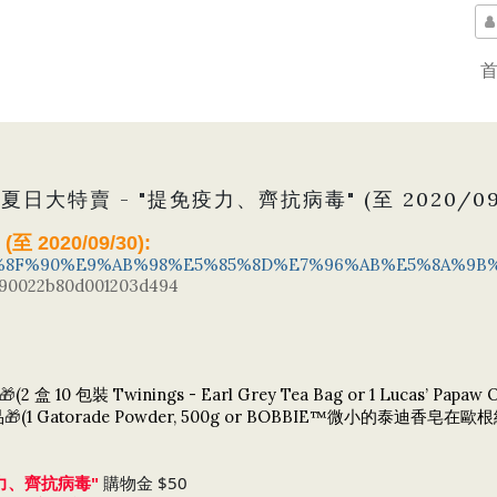
 夏日大特賣 - "提免疫力、齊抗病毒" (至 2020/09/
 
(至 2020/09/30):
es/%E6%8F%90%E9%AB%98%E5%85%8D%E7%96%AB%E5%8A%9
990022b80d001203d494
(2
10
Twinings - Earl Grey Tea Bag or
1 Lucas’ Papaw O
🎁
盒
包裝
(1 Gatorade Powder, 500g or BOBBIE™微小的泰迪香皂在歐根
品
🎁
抗病毒"
 購物金 $50
力、齊