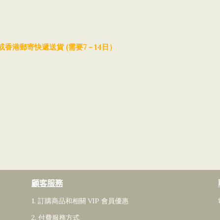
(
7
14
或香港郵寄快遞送貨
需要
－
日）
顧客服務
1. 訂購商品和相關 VIP 會員
優惠
2. 付費服務方式