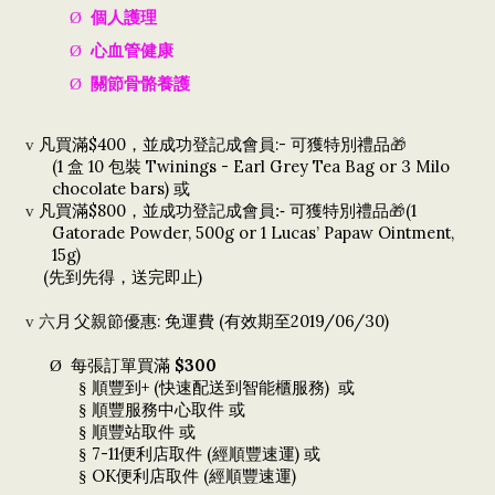
個人護理
Ø
心血管健康
Ø
關節骨骼養護
Ø
$400，並成功登記成會員:-
v
凡買滿
可獲特別禮品
🎁
(1
10
Twinings - Earl Grey Tea Bag or 3 Milo
盒
包裝
chocolate bars)
或
$800，
(1
v
凡買滿
並成功登記成會員:- 可
獲特別禮品
🎁
Gatorade Powder, 500g or 1 Lucas’ Papaw Ointment,
15g)
(先到先得，送完即止)
:
(
2019/06/30)
v 六
月
父親節優惠
免運費
有效期至
$300
Ø
每張訂單買滿
+ (
)
§
順豐到
快速配送到智能櫃服務
或
§
順豐服務中心取件
或
§
順豐站取件
或
7-11
(
)
§
便利店取件
經順豐速運
或
OK
(
)
§
便利店取件
經順豐速運