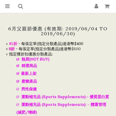
6月父親節優惠 (有效期: 2019/06/04 TO
2019/06/30)
85
-
$400
v
折
每
張定單(指定分類產品)達港幣
v
-
指定分類
產品)
達
$600
8折
每
張定單(
港幣
v
指定獲折扣優惠分類
產品:
Ø
熱買(HOT BUY)
Ø
精選商品
Ø
最新上架
Ø
蜜糖產品
男性保健
Ø
運動補充品 (Sports Supplements):-
優質蛋白質
Ø
運動補充品 (Sports Supplements): -
體重管理
Ø
(減肥/增磅)