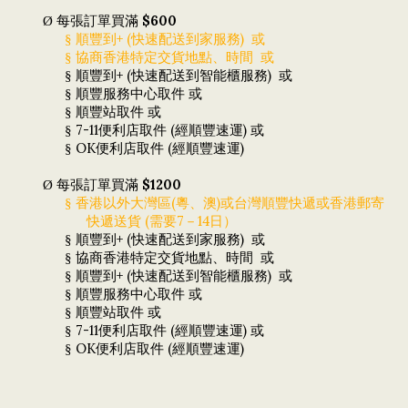
$600
Ø
每張訂單買滿
+ (
)
§
順豐到
快速配送到家服務
或
§
協商香港特定交貨地點、時間
或
+ (
)
§
順豐到
快速配送到智能櫃服務
或
§
順豐服務中心取件
或
§
順豐站取件
或
7-11
(
)
§
便利店取件
經順豐速運
或
OK
(
)
§
便利店取件
經順豐速運
$1200
Ø
每張訂單買滿
(
)
§
香港以外大灣區
粵、澳
或台灣順豐快遞或香港郵寄
(
7
14
快遞送貨
需要
－
日）
+ (
)
§
順豐到
快速配送到家服務
或
§
協商香港特定交貨地點、時間
或
+ (
)
§
順豐到
快速配送到智能櫃服務
或
§
順豐服務中心取件
或
§
順豐站取件
或
7-11
(
)
§
便利店取件
經順豐速運
或
OK
(
)
§
便利店取件
經順豐速運