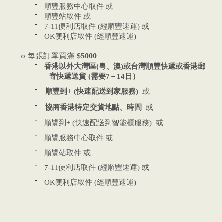
或
¨
順豐服務中心取件
或
¨
順豐站取件
便利店取件
經順豐速運
或
¨
7-11
(
)
便利店取件
經順豐速運
¨
OK
(
)
每張訂單買滿
$5000
o
¨
香港以外大灣區
(
粵、澳
)
或台灣順豐快遞或香港郵
寄快遞送貨
(
需要
7
－
14
日）
¨
順豐到
+ (
快速配送到家服務
)
或
¨
協商香港特定交貨地點、時間
或
快速配送到智能櫃服務
或
¨
順豐到
+ (
)
或
¨
順豐服務中心取件
或
¨
順豐站取件
便利店取件
經順豐速運
或
¨
7-11
(
)
便利店取件
經順豐速運
¨
OK
(
)