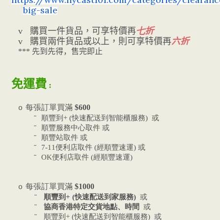
big-sale
購買一件貨品，可享特價再
折
v
七
購買兩件貨品或以上，則可享特價再
六折
v
***
先到先得，售完即止
免運費
:
每張訂單買滿
$600
o
快速配送到智能櫃服務
或
¨
順豐到
+ (
)
或
¨
順豐服務中心取件
或
¨
順豐站取件
便利店取件
經順豐速運
或
¨
7-11
(
)
便利店取件
經順豐速運
¨
OK
(
)
每張訂單買滿
$1000
o
¨
順豐到
+ (
快速配送到家服務
)
或
¨
協商香港特定交貨地點、時間
或
快速配送到智能櫃服務
或
¨
順豐到
+ (
)