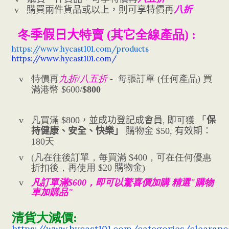
購買兩件貨品
或以上
，則可享特價再
折
v
八
冬
季假日大
特賣 (
其它全線產品)
:
https://www.hycast101.com/products
https://www.hycast101.com/
任何產品
v
特價
再
九折/
八五
折
-
每張訂單
(
) 買
滿
港幣 $600/
$800
，並成功登記成會員
,
即
可獲
「
v
凡買滿
$800
保
購物金
有效期：
持健康、安全、快樂」
$50,
天
180
v
(
凡在往後訂單，每買滿
$400，可在任何優惠
折扣後，再使用 $20
購物金)
v
凡訂單滿$600，即可以驚喜價加購 精選"購物
車加購品"
清貨大減價:
https://www.hycast101.com/categories/clearanc